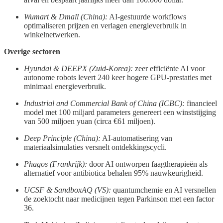
Wumart & Dmall (China):
AI-gestuurde workflows
optimaliseren prijzen en verlagen energieverbruik in
winkelnetwerken.
Overige sectoren
Hyundai & DEEPX (Zuid-Korea):
zeer efficiënte AI voor
autonome robots levert 240 keer hogere GPU-prestaties met
minimaal energieverbruik.
Industrial and Commercial Bank of China (ICBC):
financieel
model met 100 miljard parameters genereert een winststijging
van 500 miljoen yuan (circa €61 miljoen).
Deep Principle (China):
AI-automatisering van
materiaalsimulaties versnelt ontdekkingscycli.
Phagos (Frankrijk):
door AI ontworpen faagtherapieën als
alternatief voor antibiotica behalen 95% nauwkeurigheid.
UCSF & SandboxAQ (VS):
quantumchemie en AI versnellen
de zoektocht naar medicijnen tegen Parkinson met een factor
36.