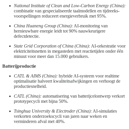
National Institute of Clean and Low-Carbon Energy (China):
combinatie van gespecialiseerde taalmodellen en tijdreeks­
voorspellingen reduceert energieverbruik met 95%.
China Huaneng Group (China):
AI-monitoring van
hernieuwbare energie leidt tot 90% nauwkeurigere
defectdetectie.
State Grid Corporation of China (China):
AI-orkestratie voor
elektriciteitsnetten in megasteden met reactietijden onder één
minuut voor meer dan 15.000 gebruikers.
Batterijproductie
CATL & AIMS (China):
hybride AI-systeem voor realtime
optimalisatie halveert kwaliteitsafwijkingen en verhoogt de
productiesnelheid.
CATL (China):
automatisering van batterijcelontwerp verkort
prototypecycli met bijna 50%.
Tsinghua University & Electroder (China):
AI-simulaties
verkorten onderzoekscycli van jaren naar weken en
verminderen afval met 40%.