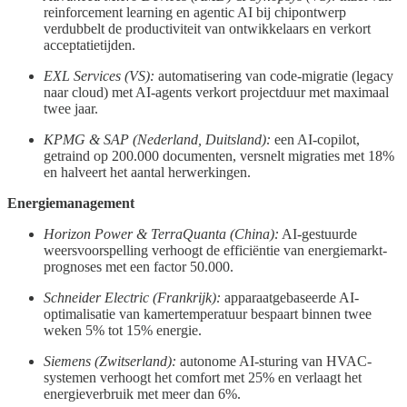
reinforcement learning en agentic AI bij chipontwerp
verdubbelt de productiviteit van ontwikkelaars en verkort
acceptatietijden.
EXL Services (VS):
automatisering van code-migratie (legacy
naar cloud) met AI-agents verkort projectduur met maximaal
twee jaar.
KPMG & SAP (Nederland, Duitsland):
een AI-copilot,
getraind op 200.000 documenten, versnelt migraties met 18%
en halveert het aantal herwerkingen.
Energiemanagement
Horizon Power & TerraQuanta (China):
AI-gestuurde
weersvoorspelling verhoogt de efficiëntie van energie­markt­
prognoses met een factor 50.000.
Schneider Electric (Frankrijk):
apparaat­gebaseerde AI-
optimalisatie van kamertemperatuur bespaart binnen twee
weken 5% tot 15% energie.
Siemens (Zwitserland):
autonome AI-sturing van HVAC-
systemen verhoogt het comfort met 25% en verlaagt het
energieverbruik met meer dan 6%.