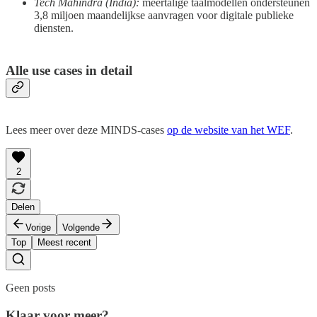
Tech Mahindra (India):
meertalige taalmodellen ondersteunen
3,8 miljoen maandelijkse aanvragen voor digitale publieke
diensten.
Alle use cases in detail
Lees meer over deze MINDS-cases
op de website van het WEF
.
2
Delen
Vorige
Volgende
Top
Meest recent
Geen posts
Klaar voor meer?