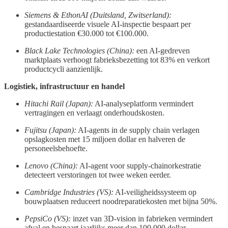
Siemens & EthonAI (Duitsland, Zwitserland):
gestandaardiseerde visuele AI-inspectie bespaart per
productiestation €30.000 tot €100.000.
Black Lake Technologies (China):
een AI-gedreven
marktplaats verhoogt fabrieksbezetting tot 83% en verkort
productcycli aanzienlijk.
Logistiek, infrastructuur en handel
Hitachi Rail (Japan):
AI-analyseplatform vermindert
vertragingen en verlaagt onderhoudskosten.
Fujitsu (Japan):
AI-agents in de supply chain verlagen
opslagkosten met 15 miljoen dollar en halveren de
personeelsbehoefte.
Lenovo (China):
AI-agent voor supply-chain­orkestratie
detecteert verstoringen tot twee weken eerder.
Cambridge Industries (VS):
AI-veiligheidssysteem op
bouwplaatsen reduceert noodreparatiekosten met bijna 50%.
PepsiCo (VS):
inzet van 3D-vision in fabrieken vermindert
afval en bespaart jaarlijks meer dan 100.000 dollar.