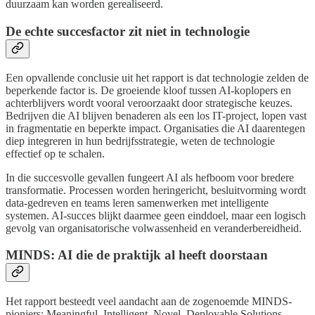
duurzaam kan worden gerealiseerd.
De echte succesfactor zit niet in technologie
Een opvallende conclusie uit het rapport is dat technologie zelden de
beperkende factor is. De groeiende kloof tussen AI-koplopers en
achterblijvers wordt vooral veroorzaakt door strategische keuzes.
Bedrijven die AI blijven benaderen als een los IT-project, lopen vast
in fragmentatie en beperkte impact. Organisaties die AI daarentegen
diep integreren in hun bedrijfsstrategie, weten de technologie
effectief op te schalen.
In die succesvolle gevallen fungeert AI als hefboom voor bredere
transformatie. Processen worden heringericht, besluitvorming wordt
data-gedreven en teams leren samenwerken met intelligente
systemen. AI-succes blijkt daarmee geen einddoel, maar een logisch
gevolg van organisatorische volwassenheid en veranderbereidheid.
MINDS: AI die de praktijk al heeft doorstaan
Het rapport besteedt veel aandacht aan de zogenoemde MINDS-
pioniers: Meaningful, Intelligent, Novel, Deployable Solutions.