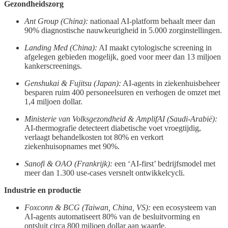
Gezondheidszorg
Ant Group (China):
nationaal AI-platform behaalt meer dan
90% diagnostische nauwkeurigheid in 5.000 zorginstellingen.
Landing Med (China):
AI maakt cytologische screening in
afgelegen gebieden mogelijk, goed voor meer dan 13 miljoen
kanker­screenings.
Genshukai & Fujitsu (Japan):
AI-agents in ziekenhuisbeheer
besparen ruim 400 personeelsuren en verhogen de omzet met
1,4 miljoen dollar.
Ministerie van Volksgezondheid & AmplifAI (Saudi-Arabië):
AI-thermografie detecteert diabetische voet vroegtijdig,
verlaagt behandelkosten tot 80% en verkort
ziekenhuisopnames met 90%.
Sanofi & OAO (Frankrijk):
een ‘AI-first’ bedrijfsmodel met
meer dan 1.300 use-cases versnelt ontwikkelcycli.
Industrie en productie
Foxconn & BCG (Taiwan, China, VS):
een ecosysteem van
AI-agents automatiseert 80% van de besluitvorming en
ontsluit circa 800 miljoen dollar aan waarde.