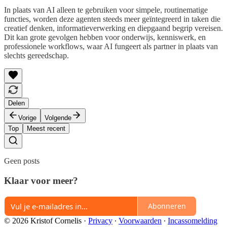
In plaats van AI alleen te gebruiken voor simpele, routinematige
functies, worden deze agenten steeds meer geïntegreerd in taken die
creatief denken, informatieverwerking en diepgaand begrip vereisen.
Dit kan grote gevolgen hebben voor onderwijs, kenniswerk, en
professionele workflows, waar AI fungeert als partner in plaats van
slechts gereedschap.
Delen
Vorige
Volgende
Top
Meest recent
Geen posts
Klaar voor meer?
Abonneren
© 2026 Kristof Cornelis
·
Privacy
∙
Voorwaarden
∙
Incassomelding