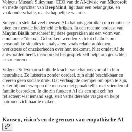
Volgens Mustafa Suleyman, CEO van de AI-divisie van
Microsoft
en mede-oprichter van
DeepMind
, ligt daar een belangrijke, en
vaak onderschatte, maatschappelijke waarde.
Suleyman stelt dat veel mensen AI-chatbots gebruiken om emoties te
uiten en mentale helderheid te krijgen. In een recente podcast van
Mayim Bialik
omschreef hij deze gesprekken als een vorm van
emotionele “detox”. Gebruikers wenden zich tot chatbots om
persoonlijke situaties te analyseren, zoals relatieproblemen,
werkstress of onzekerheden over hun toekomst. Niet omdat AI de
antwoorden heeft, maar omdat het gesprek zelf helpt om gedachten
te structureren.
Volgens Suleyman schuilt de kracht van chatbots vooral in hun
neutraliteit. Ze luisteren zonder oordeel, zijn altijd beschikbaar en
creëren geen sociale druk. Dat verlaagt de drempel om open te zijn,
zeker bij onderwerpen die mensen niet gemakkelijk met vrienden of
familie bespreken. In die zin fungeert AI als een spiegel: het
reflecteert wat iemand zegt, stelt verhelderende vragen en helpt
patronen zichtbaar te maken.
Kansen, risico’s en de grenzen van empathische AI