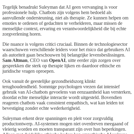
Tegelijk benadrukt Suleyman dat AI geen vervanging is voor
professionele hulp. Chatbots zijn volgens hem bedoeld als
aanvullende ondersteuning, niet als therapie. Ze kunnen helpen om
emoties te ordenen of gedachten te verhelderen, maar missen de
menselijke context, ervaring en verantwoordelijkheid die bij echte
zorgverlening horen.
Die nuance is volgens critici cruciaal. Binnen de technologiesector
waarschuwen verschillende leiders voor het risico dat gebruikers AI
als autoriteit gaan beschouwen bij belangrijke levensbeslissingen.
Sam Altman
, CEO van
OpenAI
, uitte eerder zijn zorgen over
gesprekken die sterk op therapie lijken en daardoor ethische en
juridische vragen oproepen.
Ook vanuit de geestelijke gezondheidszorg klinkt
terughoudendheid. Sommige psychologen vrezen dat intensief
gebruik van AI-chatbots gevoelens van eenzaamheid kan versterken,
doordat echte menselijke interactie wordt uitgesteld. Bovendien
reageren chatbots vaak consistent empathisch, wat kan leiden tot
bevestiging zonder echte wederkerigheid.
Suleyman erkent deze spanningen en pleit voor zorgvuldig
productontwerp. AI-systemen mogen niet overdreven meegaand of
vleierig worden en moeten transparant zijn over hun beperkingen.