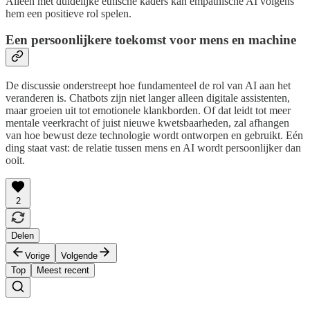
Alleen met duidelijke ethische kaders kan empathische AI volgens
hem een positieve rol spelen.
Een persoonlijkere toekomst voor mens en machine
De discussie onderstreept hoe fundamenteel de rol van AI aan het
veranderen is. Chatbots zijn niet langer alleen digitale assistenten,
maar groeien uit tot emotionele klankborden. Of dat leidt tot meer
mentale veerkracht of juist nieuwe kwetsbaarheden, zal afhangen
van hoe bewust deze technologie wordt ontworpen en gebruikt. Eén
ding staat vast: de relatie tussen mens en AI wordt persoonlijker dan
ooit.
2
Delen
Vorige
Volgende
Top
Meest recent