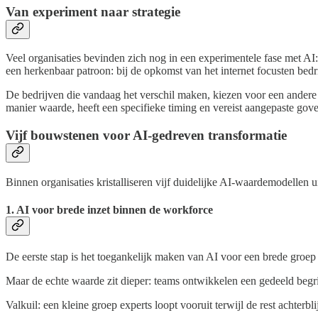
Van experiment naar strategie
Veel organisaties bevinden zich nog in een experimentele fase met AI: 
een herkenbaar patroon: bij de opkomst van het internet focusten bedr
De bedrijven die vandaag het verschil maken, kiezen voor een andere aa
manier waarde, heeft een specifieke timing en vereist aangepaste gov
Vijf bouwstenen voor AI-gedreven transformatie
Binnen organisaties kristalliseren vijf duidelijke AI-waardemodelle
1. AI voor brede inzet binnen de workforce
De eerste stap is het toegankelijk maken van AI voor een brede groep 
Maar de echte waarde zit dieper: teams ontwikkelen een gedeeld begr
Valkuil: een kleine groep experts loopt vooruit terwijl de rest achterblij