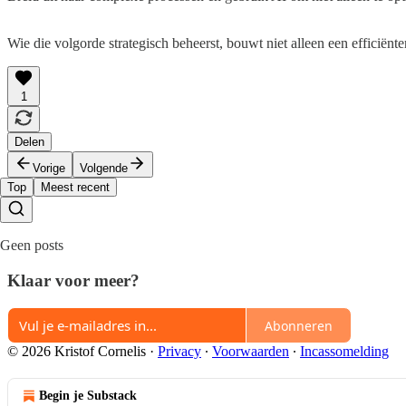
Wie die volgorde strategisch beheerst, bouwt niet alleen een efficiënt
1
Delen
Vorige
Volgende
Top
Meest recent
Geen posts
Klaar voor meer?
Abonneren
© 2026 Kristof Cornelis
·
Privacy
∙
Voorwaarden
∙
Incassomelding
Begin je Substack