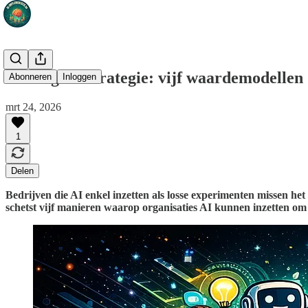
AI als groeistrategie: vijf waardemodellen
Abonneren
Inloggen
mrt 24, 2026
1
Delen
Bedrijven die AI enkel inzetten als losse experimenten missen he
schetst vijf manieren waarop organisaties AI kunnen inzetten om 