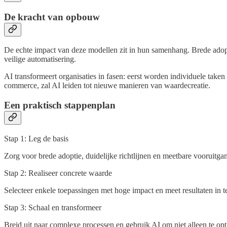
De kracht van opbouw
De echte impact van deze modellen zit in hun samenhang. Brede adopti
veilige automatisering.
AI transformeert organisaties in fasen: eerst worden individuele taken
commerce, zal AI leiden tot nieuwe manieren van waardecreatie.
Een praktisch stappenplan
Stap 1: Leg de basis
Zorg voor brede adoptie, duidelijke richtlijnen en meetbare vooruitga
Stap 2: Realiseer concrete waarde
Selecteer enkele toepassingen met hoge impact en meet resultaten in
Stap 3: Schaal en transformeer
Breid uit naar complexe processen en gebruik AI om niet alleen te op