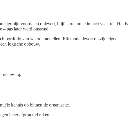
 termijn voordelen oplevert, blijft structurele impact vaak uit. Het is
rce – pas later werd omarmd.
isch portfolio van waardemodellen. Elk model levert op zijn eigen
n een logische opbouw.
vernieuwing.
tiële kennis op binnen de organisatie.
ngen beter afgestemd raken.