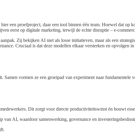
hier een proefproject, daar een tool binnen één team. Hoewel dat op korte
ijven eerst op digitale marketing, terwijl de echte disruptie – e-comme
npak. Zij bekijken AI niet als losse initiatieven, maar als een strateg
ernance. Cruciaal is dat deze modellen elkaar versterken en opvolgen i
n uit. Samen vormen ze een groeipad van experiment naar fundamentele 
medewerkers. Dit zorgt voor directe productiviteitswinst én bouwt essen
ip van AI, waardoor samenwerking, governance en investeringsbeslissi
ft.