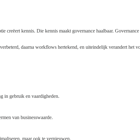
e creëert kennis. Die kennis maakt governance haalbaar. Governance maa
 verbeterd, daarna workflows hertekend, en uiteindelijk verandert het vo
ng in gebruik en vaardigheden.
 termen van businesswaarde.
timaliseren, maar ook te vernieuwen.