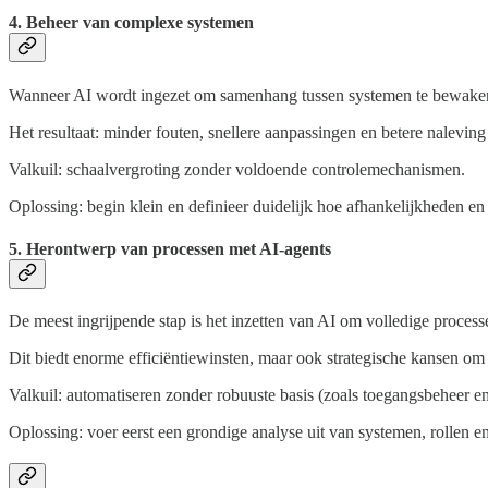
4. Beheer van complexe systemen
Wanneer AI wordt ingezet om samenhang tussen systemen te bewaken, v
Het resultaat: minder fouten, snellere aanpassingen en betere naleving
Valkuil: schaalvergroting zonder voldoende controlemechanismen.
Oplossing: begin klein en definieer duidelijk hoe afhankelijkheden e
5. Herontwerp van processen met AI-agents
De meest ingrijpende stap is het inzetten van AI om volledige process
Dit biedt enorme efficiëntiewinsten, maar ook strategische kansen om
Valkuil: automatiseren zonder robuuste basis (zoals toegangsbeheer e
Oplossing: voer eerst een grondige analyse uit van systemen, rollen 