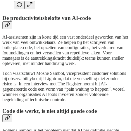
De productiviteitsbelofte van AI-code
AI-assistenten zijn in korte tijd een vast onderdeel geworden van het
werk van veel ontwikkelaars. Ze helpen bij het schrijven van
boilerplate-code, het opzetten van configuraties, het verklaren van
foutmeldingen en het versnellen van repetitieve taken. Voor
managers is de aantrekkingskracht duidelijk: teams kunnen sneller
opleveren, met minder handmatig werk.
Toch waarschuwt Moshe Sambol, vicepresident customer solutions
bij observabilitybedrijf Lightrun, dat die versnelling niet zonder
risico is. In een interview met The Register noemt hij AI-
gegenereerde code een vorm van “pain waiting to happen”, vooral
wanneer organisaties AI-tools invoeren zonder voldoende
begeleiding of technische controle.
Code die werkt, is niet altijd goede code
Volgens Sambol is het probleem niet dat AI per definitie slechte