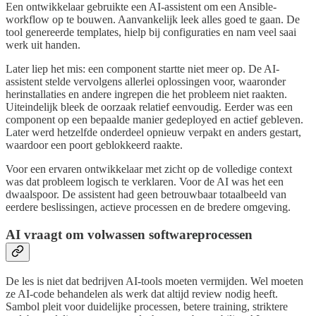
Een ontwikkelaar gebruikte een AI-assistent om een Ansible-
workflow op te bouwen. Aanvankelijk leek alles goed te gaan. De
tool genereerde templates, hielp bij configuraties en nam veel saai
werk uit handen.
Later liep het mis: een component startte niet meer op. De AI-
assistent stelde vervolgens allerlei oplossingen voor, waaronder
herinstallaties en andere ingrepen die het probleem niet raakten.
Uiteindelijk bleek de oorzaak relatief eenvoudig. Eerder was een
component op een bepaalde manier gedeployed en actief gebleven.
Later werd hetzelfde onderdeel opnieuw verpakt en anders gestart,
waardoor een poort geblokkeerd raakte.
Voor een ervaren ontwikkelaar met zicht op de volledige context
was dat probleem logisch te verklaren. Voor de AI was het een
dwaalspoor. De assistent had geen betrouwbaar totaalbeeld van
eerdere beslissingen, actieve processen en de bredere omgeving.
AI vraagt om volwassen softwareprocessen
De les is niet dat bedrijven AI-tools moeten vermijden. Wel moeten
ze AI-code behandelen als werk dat altijd review nodig heeft.
Sambol pleit voor duidelijke processen, betere training, striktere