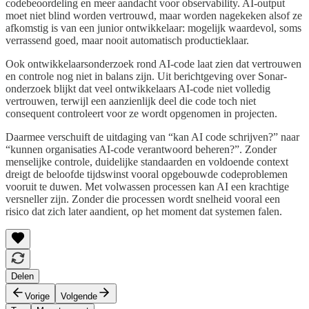
codebeoordeling en meer aandacht voor observability. AI-output
moet niet blind worden vertrouwd, maar worden nagekeken alsof ze
afkomstig is van een junior ontwikkelaar: mogelijk waardevol, soms
verrassend goed, maar nooit automatisch productieklaar.
Ook ontwikkelaarsonderzoek rond AI-code laat zien dat vertrouwen
en controle nog niet in balans zijn. Uit berichtgeving over Sonar-
onderzoek blijkt dat veel ontwikkelaars AI-code niet volledig
vertrouwen, terwijl een aanzienlijk deel die code toch niet
consequent controleert voor ze wordt opgenomen in projecten.
Daarmee verschuift de uitdaging van “kan AI code schrijven?” naar
“kunnen organisaties AI-code verantwoord beheren?”. Zonder
menselijke controle, duidelijke standaarden en voldoende context
dreigt de beloofde tijdswinst vooral opgebouwde codeproblemen
vooruit te duwen. Met volwassen processen kan AI een krachtige
versneller zijn. Zonder die processen wordt snelheid vooral een
risico dat zich later aandient, op het moment dat systemen falen.
Delen
Vorige
Volgende