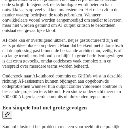
code schrijft. Integendeel: de technologie wordt beter en kan
ontwikkelaars op veel vlakken ondersteunen. Het risico zit in de
manier waarop bedrijven de tools gebruiken. Wanneer
ontwikkelaars vooral worden aangemoedigd om sneller te leveren,
maar niet worden getraind om AI-output kritisch te beoordelen,
ontstaat een gevaarlijke kloof.
AI-code kan er overtuigend uitzien, netjes gestructureerd zijn en
zelfs probleemloos compileren. Maar dat betekent niet automatisch
dat de oplossing past binnen de bestaande architectuur, veilig is of
op lange termijn onderhoudbaar blijft. In grote bedrijfsomgevingen
is dat extra gevoelig, omdat codebases vaak complex zijn en
verspreid over meerdere teams worden beheerd.
Onderzoek naar AI-authored commits op GitHub wijst in dezelfde
richting: AI-assistenten kunnen bijdragen aan opgebouwde
codeproblemen wanneer hun output zonder voldoende controle in
bestaande projecten terechtkomt. Een studie onderzocht meer dan
300.000 AI-gerelateerde commits uit duizenden repositories.
Een simpele fout met grote gevolgen
Sambol illustreert het probleem met een voorbeeld uit de praktijk.