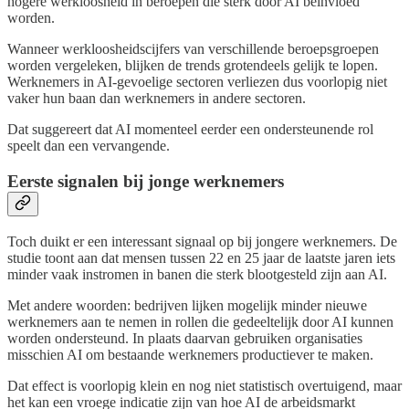
hogere werkloosheid in beroepen die sterk door AI beïnvloed
worden.
Wanneer werkloosheidscijfers van verschillende beroepsgroepen
worden vergeleken, blijken de trends grotendeels gelijk te lopen.
Werknemers in AI-gevoelige sectoren verliezen dus voorlopig niet
vaker hun baan dan werknemers in andere sectoren.
Dat suggereert dat AI momenteel eerder een ondersteunende rol
speelt dan een vervangende.
Eerste signalen bij jonge werknemers
Toch duikt er een interessant signaal op bij jongere werknemers. De
studie toont aan dat mensen tussen 22 en 25 jaar de laatste jaren iets
minder vaak instromen in banen die sterk blootgesteld zijn aan AI.
Met andere woorden: bedrijven lijken mogelijk minder nieuwe
werknemers aan te nemen in rollen die gedeeltelijk door AI kunnen
worden ondersteund. In plaats daarvan gebruiken organisaties
misschien AI om bestaande werknemers productiever te maken.
Dat effect is voorlopig klein en nog niet statistisch overtuigend, maar
het kan een vroege indicatie zijn van hoe AI de arbeidsmarkt