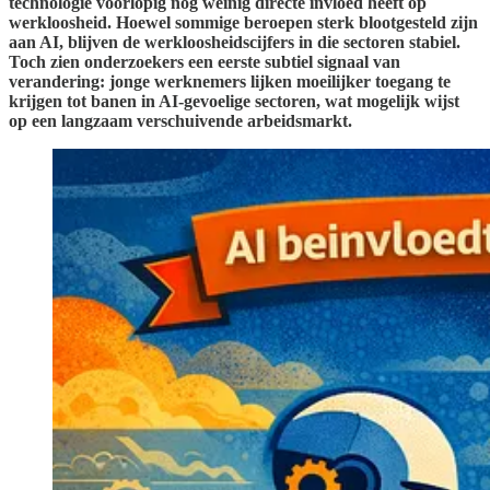
technologie voorlopig nog weinig directe invloed heeft op
werkloosheid. Hoewel sommige beroepen sterk blootgesteld zijn
aan AI, blijven de werkloosheidscijfers in die sectoren stabiel.
Toch zien onderzoekers een eerste subtiel signaal van
verandering: jonge werknemers lijken moeilijker toegang te
krijgen tot banen in AI-gevoelige sectoren, wat mogelijk wijst
op een langzaam verschuivende arbeidsmarkt.