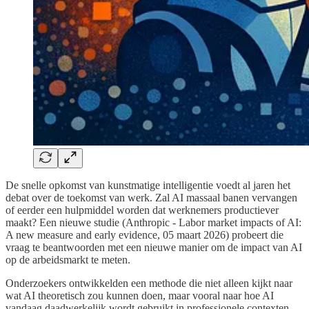
De snelle opkomst van kunstmatige intelligentie voedt al jaren het
debat over de toekomst van werk. Zal AI massaal banen vervangen
of eerder een hulpmiddel worden dat werknemers productiever
maakt? Een nieuwe studie (Anthropic - Labor market impacts of AI:
A new measure and early evidence, 05 maart 2026) probeert die
vraag te beantwoorden met een nieuwe manier om de impact van AI
op de arbeidsmarkt te meten.
Onderzoekers ontwikkelden een methode die niet alleen kijkt naar
wat AI theoretisch zou kunnen doen, maar vooral naar hoe AI
vandaag daadwerkelijk wordt gebruikt in professionele contexten.