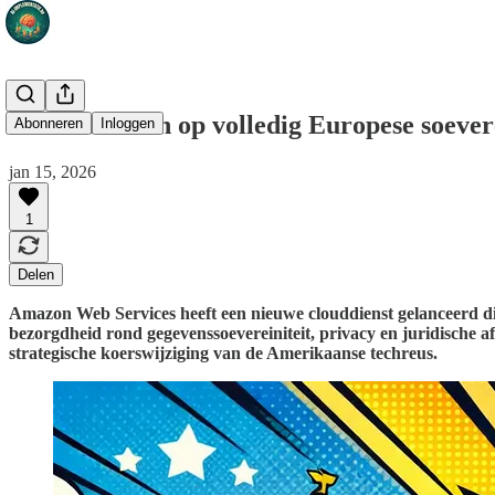
Amazon zet in op volledig Europese soever
Abonneren
Inloggen
jan 15, 2026
1
Delen
Amazon Web Services heeft een nieuwe clouddienst gelanceerd d
bezorgdheid rond gegevenssoevereiniteit, privacy en juridische 
strategische koerswijziging van de Amerikaanse techreus.