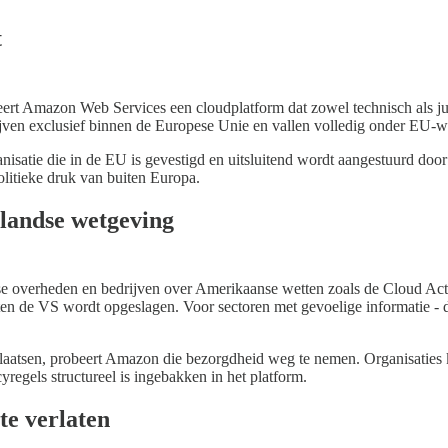
t
ert Amazon Web Services een cloudplatform dat zowel technisch als juri
blijven exclusief binnen de Europese Unie en vallen volledig onder EU-
isatie die in de EU is gevestigd en uitsluitend wordt aangestuurd d
litieke druk van buiten Europa.
landse wetgeving
ese overheden en bedrijven over Amerikaanse wetten zoals de Cloud Act
en de VS wordt opgeslagen. Voor sectoren met gevoelige informatie - den
plaatsen, probeert Amazon die bezorgdheid weg te nemen. Organisaties k
regels structureel is ingebakken in het platform.
e verlaten