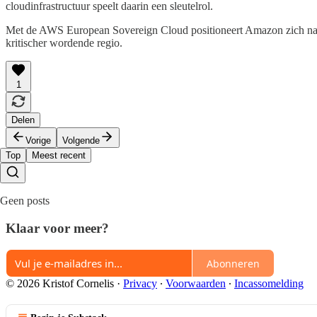
cloudinfrastructuur speelt daarin een sleutelrol.
Met de AWS European Sovereign Cloud positioneert Amazon zich nadrukke
kritischer wordende regio.
1
Delen
Vorige
Volgende
Top
Meest recent
Geen posts
Klaar voor meer?
Abonneren
© 2026 Kristof Cornelis
·
Privacy
∙
Voorwaarden
∙
Incassomelding