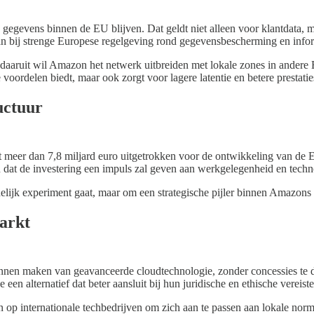
e gegevens binnen de EU blijven. Dat geldt niet alleen voor klantdata,
an bij strenge Europese regelgeving rond gegevensbescherming en infor
 daaruit wil Amazon het netwerk uitbreiden met lokale zones in andere
e voordelen biedt, maar ook zorgt voor lagere latentie en betere prestatie
uctuur
rdt meer dan 7,8 miljard euro uitgetrokken voor de ontwikkeling van de 
zon dat de investering een impuls zal geven aan werkgelegenheid en te
jdelijk experiment gaat, maar om een strategische pijler binnen Amazons
markt
nnen maken van geavanceerde cloudtechnologie, zonder concessies te doe
en alternatief dat beter aansluit bij hun juridische en ethische vereiste
n op internationale techbedrijven om zich aan te passen aan lokale norme