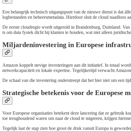
Een belangrijk technisch uitgangspunt van de nieuwe dienst is dat áll
logbestanden en beheersmetadata. Hierdoor sluit de cloud naadloos a
De eerste cloudregio wordt uitgerold in Brandenburg, Duitsland. Van
is om data fysiek dicht bij klanten te houden, wat niet alleen juridisch
Miljardeninvestering in Europese infrastr
Amazon koppelt stevige investeringen aan dit initiatief. In totaal wo
netwerkcapaciteit en lokale expertise. Tegelijkertijd verwacht Ama
De schaal van die investering onderstreept dat het hier niet om een ti
Strategische betekenis voor de Europese 
Voor Europese organisaties betekent deze lancering dat ze gebruik ku
toe terughoudend waren om naar de cloud te migreren, krijgen hiermee e
Tegelijk laat de stap zien hoe groot de druk vanuit Europa is geworde