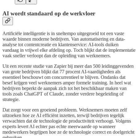
AI wordt standaard op de werkvloer
Artificiële intelligentie is in sneltempo uitgegroeid tot een vaste
waarde binnen moderne bedrijven. Van automatisering en data-
analyse tot contentcreatie en klantenservice: AI-tools duiken
vandaag in vrijwel elke afdeling op. Toch blijkt dat de implementatie
vaak sneller verloopt dan de opleiding van werknemers.
Uit een recente studie van Zapier bij meer dan 500 leidinggevenden
van grote bedrijven blijkt dat 77 procent AI-vaardigheden als
essentieel beschouwt om concurrentieel te blijven. Ondanks dat
besef krijgen veel werknemers amper formele training. In heel wat
bedrijven beperkt de aanpak zich tot het beschikbaar maken van
tools zoals ChatGPT of Claude, zonder verdere begeleiding of
strategie.
Dat zorgt voor een groeiend probleem. Werknemers moeten zelf
uitzoeken hoe ze AI efficiënt inzetten, terwijl bedrijven tegelijk
verwachten dat de technologie de productiviteit verhoogt. Volgens
experts levert AI echter pas echte meerwaarde op wanneer
medewerkers begrijpen hoe ze de technologie correct en doelgericht
gebruiken.