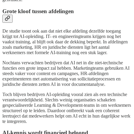
Grote kloof tussen afdelingen
De studie toont ook aan dat niet elke afdeling dezelfde toegang
krijgt tot AI-opleiding. IT- en engineeringteams krijgen nog het
vaakst training, al blijft ook daar de dekking beperkt. In afdelingen
zoals marketing, HR en juridische diensten ligt het aantal
werknemers met formele AI-training nog een stuk lager.
Nochtans verwachten bedrijven dat AI net in die niet-technische
functies een grote impact zal hebben. Marketingteams gebruiken AI
steeds vaker voor content en campagnes, HR-afdelingen
experimenteren met automatisering van sollicitatieprocessen en
juridische diensten zetten AI in voor documentanalyse.
Toch blijven bedrijven AI-opleiding vooral zien als een technische
verantwoordelijkheid. Slechts weinig organisaties schakelen
gespecialiseerde Learning & Development-teams in om werknemers
structureel op te leiden. Daardoor ontbreekt vaak een coherent
leertraject dat medewerkers helpt om AI echt in hun dagelijkse werk
te integreren.
AI-kennis wordt financieel beloond