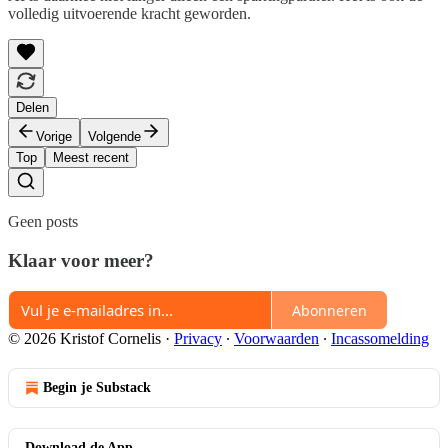
volledig uitvoerende kracht geworden.
Delen
Vorige
Volgende
Top
Meest recent
Geen posts
Klaar voor meer?
Abonneren
© 2026 Kristof Cornelis
·
Privacy
∙
Voorwaarden
∙
Incassomelding
Begin je Substack
Download de App