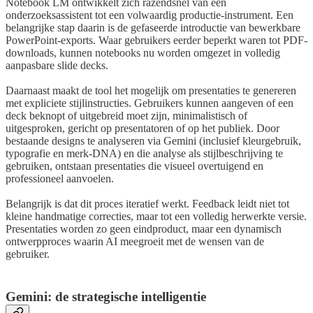
Notebook LM ontwikkelt zich razendsnel van een
onderzoeksassistent tot een volwaardig productie-instrument. Een
belangrijke stap daarin is de gefaseerde introductie van bewerkbare
PowerPoint-exports. Waar gebruikers eerder beperkt waren tot PDF-
downloads, kunnen notebooks nu worden omgezet in volledig
aanpasbare slide decks.
Daarnaast maakt de tool het mogelijk om presentaties te genereren
met expliciete stijlinstructies. Gebruikers kunnen aangeven of een
deck beknopt of uitgebreid moet zijn, minimalistisch of
uitgesproken, gericht op presentatoren of op het publiek. Door
bestaande designs te analyseren via Gemini (inclusief kleurgebruik,
typografie en merk-DNA) en die analyse als stijlbeschrijving te
gebruiken, ontstaan presentaties die visueel overtuigend en
professioneel aanvoelen.
Belangrijk is dat dit proces iteratief werkt. Feedback leidt niet tot
kleine handmatige correcties, maar tot een volledig herwerkte versie.
Presentaties worden zo geen eindproduct, maar een dynamisch
ontwerpproces waarin AI meegroeit met de wensen van de
gebruiker.
Gemini: de strategische intelligentie