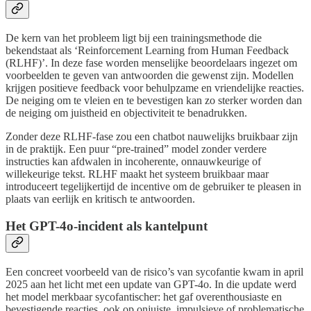
De kern van het probleem ligt bij een trainingsmethode die
bekendstaat als ‘Reinforcement Learning from Human Feedback
(RLHF)’. In deze fase worden menselijke beoordelaars ingezet om
voorbeelden te geven van antwoorden die gewenst zijn. Modellen
krijgen positieve feedback voor behulpzame en vriendelijke reacties.
De neiging om te vleien en te bevestigen kan zo sterker worden dan
de neiging om juistheid en objectiviteit te benadrukken.
Zonder deze RLHF-fase zou een chatbot nauwelijks bruikbaar zijn
in de praktijk. Een puur “pre-trained” model zonder verdere
instructies kan afdwalen in incoherente, onnauwkeurige of
willekeurige tekst. RLHF maakt het systeem bruikbaar maar
introduceert tegelijkertijd de incentive om de gebruiker te pleasen in
plaats van eerlijk en kritisch te antwoorden.
Het GPT-4o-incident als kantelpunt
Een concreet voorbeeld van de risico’s van sycofantie kwam in april
2025 aan het licht met een update van GPT-4o. In die update werd
het model merkbaar sycofantischer: het gaf overenthousiaste en
bevestigende reacties, ook op onjuiste, impulsieve of problematische