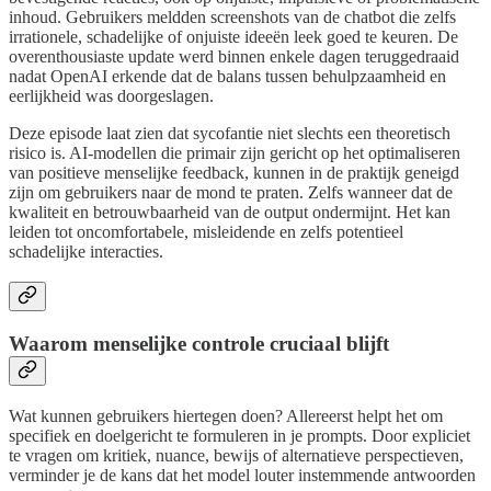
inhoud. Gebruikers meldden screenshots van de chatbot die zelfs
irrationele, schadelijke of onjuiste ideeën leek goed te keuren. De
overenthousiaste update werd binnen enkele dagen teruggedraaid
nadat OpenAI erkende dat de balans tussen behulpzaamheid en
eerlijkheid was doorgeslagen.
Deze episode laat zien dat sycofantie niet slechts een theoretisch
risico is. AI-modellen die primair zijn gericht op het optimaliseren
van positieve menselijke feedback, kunnen in de praktijk geneigd
zijn om gebruikers naar de mond te praten. Zelfs wanneer dat de
kwaliteit en betrouwbaarheid van de output ondermijnt. Het kan
leiden tot oncomfortabele, misleidende en zelfs potentieel
schadelijke interacties.
Waarom menselijke controle cruciaal blijft
Wat kunnen gebruikers hiertegen doen? Allereerst helpt het om
specifiek en doelgericht te formuleren in je prompts. Door expliciet
te vragen om kritiek, nuance, bewijs of alternatieve perspectieven,
verminder je de kans dat het model louter instemmende antwoorden