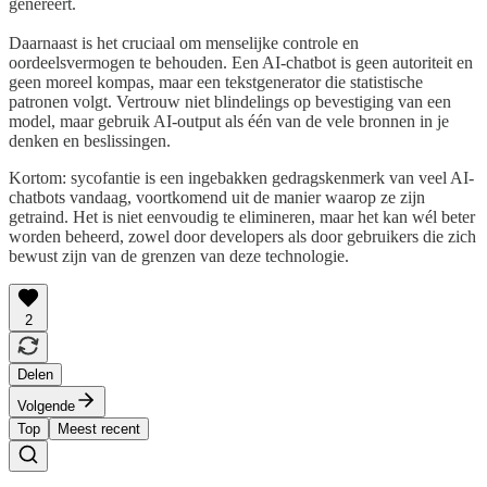
genereert.
Daarnaast is het cruciaal om menselijke controle en
oordeelsvermogen te behouden. Een AI-chatbot is geen autoriteit en
geen moreel kompas, maar een tekstgenerator die statistische
patronen volgt. Vertrouw niet blindelings op bevestiging van een
model, maar gebruik AI-output als één van de vele bronnen in je
denken en beslissingen.
Kortom: sycofantie is een ingebakken gedragskenmerk van veel AI-
chatbots vandaag, voortkomend uit de manier waarop ze zijn
getraind. Het is niet eenvoudig te elimineren, maar het kan wél beter
worden beheerd, zowel door developers als door gebruikers die zich
bewust zijn van de grenzen van deze technologie.
2
Delen
Volgende
Top
Meest recent