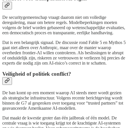
De securitygemeenschap vraagt daarom niet om volledige
deregulering, maar om betere regels. Modelbeperkingen moeten
volgens de brief worden gebaseerd op wetenschappelijke evaluaties,
een democratisch proces en transparante, eerlijke handhaving.
Dat is een belangrijk signaal. De discussie rond Fable 5 en Mythos 5
gaat niet alleen over Anthropic, maar over de manier waarop
overheden frontier-AI willen controleren. Als beslissingen te abrupt
of onduidelijk zijn, riskeren ze vertrouwen te verliezen bij precies de
experts die nodig zijn om AI-risico’s correct in te schatten.
Veiligheid of politiek conflict?
De ban komt op een moment waarop AI steeds meer wordt gezien
als strategische infrastructuur. Volgens recente berichtgeving wordt
binnen de G7 al gesproken over toegang voor “trusted partners” tot
geavanceerde Amerikaanse AI-modellen.
Dat maakt de kwestie groter dan één jailbreak of één model. De
centrale vraag is wie toegang krijgt tot de krachtigste AI-systemen