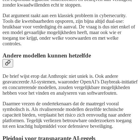
zonder kwaadwillenden echt te stoppen.
Dat argument raakt aan een klassiek probleem in cybersecurity.
Tools die kwetsbaarheden opsporen, zijn bijna altijd dual-use:
bruikbaar voor verdediging én aanval. De vraag is dus niet enkel of
een model gevaarlijke mogelijkheden heeft, maar ook wie er
toegang toe krijgt, onder welke voorwaarden en met welke
controles.
Andere modellen kunnen hetzelfde
De brief wijst erop dat Anthropic niet uniek is. Ook andere
geavanceerde AI-systemen, waaronder OpenAI’s Daybreak-initiatief
en concurrerende modellen, zouden vergelijkbare mogelijkheden
hebben voor het vinden en analyseren van softwarefouten.
Daarmee vrezen de ondertekenaars dat de maatregel vooral
symbolisch is. Als rivaliserende modellen dezelfde technische
capaciteit bieden, verplaatst het risico zich eenvoudig naar andere
platformen. Tegelijk verliezen betrouwbare onderzoekers toegang
tot een krachtig hulpmiddel voor defensieve beveiliging.
Pleidooi voor transparante AI-regels