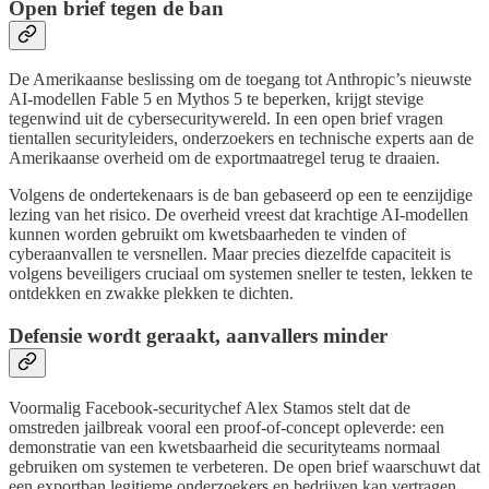
Open brief tegen de ban
De Amerikaanse beslissing om de toegang tot Anthropic’s nieuwste
AI-modellen Fable 5 en Mythos 5 te beperken, krijgt stevige
tegenwind uit de cybersecuritywereld. In een open brief vragen
tientallen securityleiders, onderzoekers en technische experts aan de
Amerikaanse overheid om de exportmaatregel terug te draaien.
Volgens de ondertekenaars is de ban gebaseerd op een te eenzijdige
lezing van het risico. De overheid vreest dat krachtige AI-modellen
kunnen worden gebruikt om kwetsbaarheden te vinden of
cyberaanvallen te versnellen. Maar precies diezelfde capaciteit is
volgens beveiligers cruciaal om systemen sneller te testen, lekken te
ontdekken en zwakke plekken te dichten.
Defensie wordt geraakt, aanvallers minder
Voormalig Facebook-securitychef Alex Stamos stelt dat de
omstreden jailbreak vooral een proof-of-concept opleverde: een
demonstratie van een kwetsbaarheid die securityteams normaal
gebruiken om systemen te verbeteren. De open brief waarschuwt dat
een exportban legitieme onderzoekers en bedrijven kan vertragen,