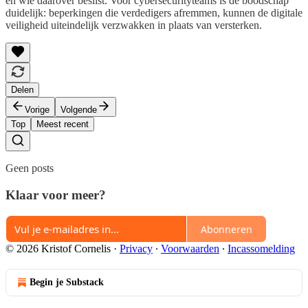
en wie daarover beslist. Voor cybersecurityteams is de boodschap
duidelijk: beperkingen die verdedigers afremmen, kunnen de digitale
veiligheid uiteindelijk verzwakken in plaats van versterken.
Delen
Vorige
Volgende
Top
Meest recent
Geen posts
Klaar voor meer?
Abonneren
© 2026 Kristof Cornelis
·
Privacy
∙
Voorwaarden
∙
Incassomelding
Begin je Substack