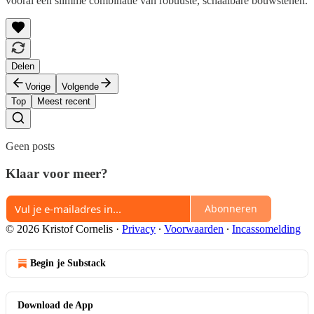
vooral een slimme combinatie van robuuste, schaalbare bouwstenen.
Delen
Vorige
Volgende
Top
Meest recent
Geen posts
Klaar voor meer?
Abonneren
© 2026 Kristof Cornelis
·
Privacy
∙
Voorwaarden
∙
Incassomelding
Begin je Substack
Download de App