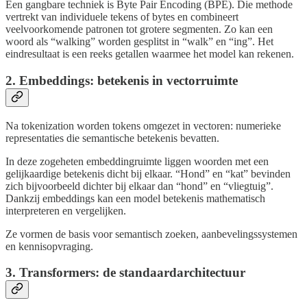
Een gangbare techniek is Byte Pair Encoding (BPE). Die methode
vertrekt van individuele tekens of bytes en combineert
veelvoorkomende patronen tot grotere segmenten. Zo kan een
woord als “walking” worden gesplitst in “walk” en “ing”. Het
eindresultaat is een reeks getallen waarmee het model kan rekenen.
2. Embeddings: betekenis in vectorruimte
Na tokenization worden tokens omgezet in vectoren: numerieke
representaties die semantische betekenis bevatten.
In deze zogeheten embeddingruimte liggen woorden met een
gelijkaardige betekenis dicht bij elkaar. “Hond” en “kat” bevinden
zich bijvoorbeeld dichter bij elkaar dan “hond” en “vliegtuig”.
Dankzij embeddings kan een model betekenis mathematisch
interpreteren en vergelijken.
Ze vormen de basis voor semantisch zoeken, aanbevelingssystemen
en kennisopvraging.
3. Transformers: de standaardarchitectuur