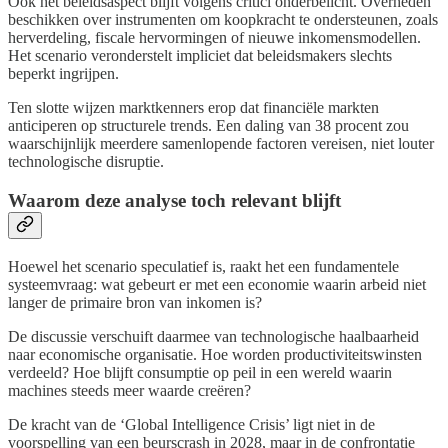
Ook het beleidsaspect blijft volgens critici onderbelicht. Overheden
beschikken over instrumenten om koopkracht te ondersteunen, zoals
herverdeling, fiscale hervormingen of nieuwe inkomensmodellen.
Het scenario veronderstelt impliciet dat beleidsmakers slechts
beperkt ingrijpen.
Ten slotte wijzen marktkenners erop dat financiële markten
anticiperen op structurele trends. Een daling van 38 procent zou
waarschijnlijk meerdere samenlopende factoren vereisen, niet louter
technologische disruptie.
Waarom deze analyse toch relevant blijft
Hoewel het scenario speculatief is, raakt het een fundamentele
systeemvraag: wat gebeurt er met een economie waarin arbeid niet
langer de primaire bron van inkomen is?
De discussie verschuift daarmee van technologische haalbaarheid
naar economische organisatie. Hoe worden productiviteitswinsten
verdeeld? Hoe blijft consumptie op peil in een wereld waarin
machines steeds meer waarde creëren?
De kracht van de ‘Global Intelligence Crisis’ ligt niet in de
voorspelling van een beurscrash in 2028, maar in de confrontatie