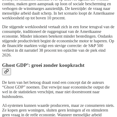
continu, maken geen aanspraak op loon of sociale bescherming en
verhogen de winstmarges aanzienlijk. De keerzijde: de vraag naar
menselijke arbeid daalt scherp. In het scenario loopt de Amerikaanse
werkloosheid op tot boven 10 procent.
Die stijgende werkloosheid vertaalt zich in een forse terugval van de
consumptie, traditioneel de ruggengraat van de Amerikaanse
economie. Minder inkomen betekent minder bestedingen. Ondanks
stijgende productiviteit begint de economische motor te haperen. Op
de financiële markten volgt een stevige correctie: de S&P 500
verliest in dit narratief 38 procent ten opzichte van de piek eind
2026.
Ghost GDP’: groei zonder koopkracht
De kern van het betoog draait rond een concept dat de auteurs
“Ghost GDP” noemen. Dat verwijst naar economische output die
wel in de statistieken verschijnt, maar niet doorstroomt naar
huishoudens.
AI-systemen kunnen waarde produceren, maar ze consumeren niets.
Ze kopen geen woningen, sluiten geen leningen af en stimuleren
geen vraag in de reële economie. Wanneer menselijke arbeid