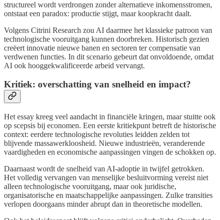
structureel wordt verdrongen zonder alternatieve inkomensstromen,
ontstaat een paradox: productie stijgt, maar koopkracht daalt.
Volgens Citrini Research zou AI daarmee het klassieke patroon van
technologische vooruitgang kunnen doorbreken. Historisch gezien
creëert innovatie nieuwe banen en sectoren ter compensatie van
verdwenen functies. In dit scenario gebeurt dat onvoldoende, omdat
AI ook hooggekwalificeerde arbeid vervangt.
Kritiek: overschatting van snelheid en impact?
Het essay kreeg veel aandacht in financiële kringen, maar stuitte ook
op scepsis bij economen. Een eerste kritiekpunt betreft de historische
context: eerdere technologische revoluties leidden zelden tot
blijvende massawerkloosheid. Nieuwe industrieën, veranderende
vaardigheden en economische aanpassingen vingen de schokken op.
Daarnaast wordt de snelheid van AI-adoptie in twijfel getrokken.
Het volledig vervangen van menselijke besluitvorming vereist niet
alleen technologische vooruitgang, maar ook juridische,
organisatorische en maatschappelijke aanpassingen. Zulke transities
verlopen doorgaans minder abrupt dan in theoretische modellen.