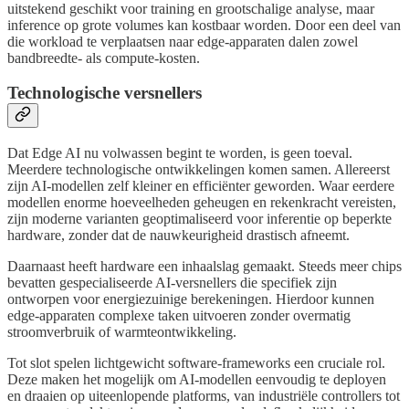
uitstekend geschikt voor training en grootschalige analyse, maar
inference op grote volumes kan kostbaar worden. Door een deel van
die workload te verplaatsen naar edge-apparaten dalen zowel
bandbreedte- als compute-kosten.
Technologische versnellers
Dat Edge AI nu volwassen begint te worden, is geen toeval.
Meerdere technologische ontwikkelingen komen samen. Allereerst
zijn AI-modellen zelf kleiner en efficiënter geworden. Waar eerdere
modellen enorme hoeveelheden geheugen en rekenkracht vereisten,
zijn moderne varianten geoptimaliseerd voor inferentie op beperkte
hardware, zonder dat de nauwkeurigheid drastisch afneemt.
Daarnaast heeft hardware een inhaalslag gemaakt. Steeds meer chips
bevatten gespecialiseerde AI-versnellers die specifiek zijn
ontworpen voor energiezuinige berekeningen. Hierdoor kunnen
edge-apparaten complexe taken uitvoeren zonder overmatig
stroomverbruik of warmteontwikkeling.
Tot slot spelen lichtgewicht software-frameworks een cruciale rol.
Deze maken het mogelijk om AI-modellen eenvoudig te deployen
en draaien op uiteenlopende platforms, van industriële controllers tot