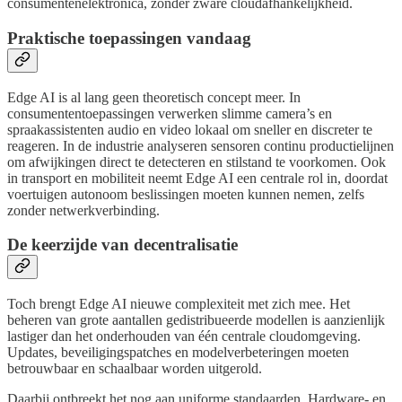
consumentenelektronica, zonder zware cloudafhankelijkheid.
Praktische toepassingen vandaag
Edge AI is al lang geen theoretisch concept meer. In
consumententoepassingen verwerken slimme camera’s en
spraakassistenten audio en video lokaal om sneller en discreter te
reageren. In de industrie analyseren sensoren continu productielijnen
om afwijkingen direct te detecteren en stilstand te voorkomen. Ook
in transport en mobiliteit neemt Edge AI een centrale rol in, doordat
voertuigen autonoom beslissingen moeten kunnen nemen, zelfs
zonder netwerkverbinding.
De keerzijde van decentralisatie
Toch brengt Edge AI nieuwe complexiteit met zich mee. Het
beheren van grote aantallen gedistribueerde modellen is aanzienlijk
lastiger dan het onderhouden van één centrale cloudomgeving.
Updates, beveiligingspatches en modelverbeteringen moeten
betrouwbaar en schaalbaar worden uitgerold.
Daarbij ontbreekt het nog aan uniforme standaarden. Hardware- en