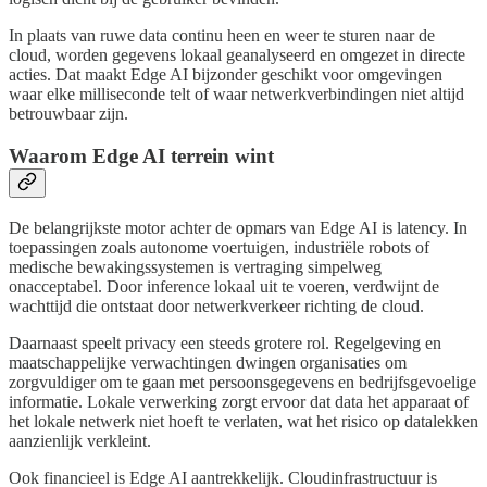
In plaats van ruwe data continu heen en weer te sturen naar de
cloud, worden gegevens lokaal geanalyseerd en omgezet in directe
acties. Dat maakt Edge AI bijzonder geschikt voor omgevingen
waar elke milliseconde telt of waar netwerkverbindingen niet altijd
betrouwbaar zijn.
Waarom Edge AI terrein wint
De belangrijkste motor achter de opmars van Edge AI is latency. In
toepassingen zoals autonome voertuigen, industriële robots of
medische bewakingssystemen is vertraging simpelweg
onacceptabel. Door inference lokaal uit te voeren, verdwijnt de
wachttijd die ontstaat door netwerkverkeer richting de cloud.
Daarnaast speelt privacy een steeds grotere rol. Regelgeving en
maatschappelijke verwachtingen dwingen organisaties om
zorgvuldiger om te gaan met persoonsgegevens en bedrijfsgevoelige
informatie. Lokale verwerking zorgt ervoor dat data het apparaat of
het lokale netwerk niet hoeft te verlaten, wat het risico op datalekken
aanzienlijk verkleint.
Ook financieel is Edge AI aantrekkelijk. Cloudinfrastructuur is