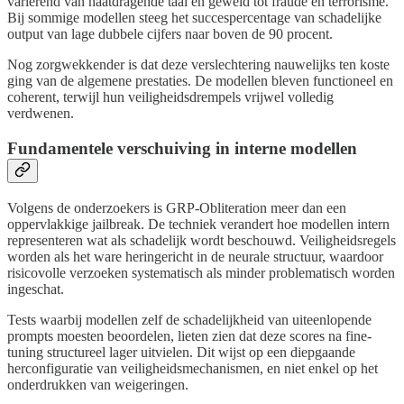
variërend van haatdragende taal en geweld tot fraude en terrorisme.
Bij sommige modellen steeg het succespercentage van schadelijke
output van lage dubbele cijfers naar boven de 90 procent.
Nog zorgwekkender is dat deze verslechtering nauwelijks ten koste
ging van de algemene prestaties. De modellen bleven functioneel en
coherent, terwijl hun veiligheidsdrempels vrijwel volledig
verdwenen.
Fundamentele verschuiving in interne modellen
Volgens de onderzoekers is GRP-Obliteration meer dan een
oppervlakkige jailbreak. De techniek verandert hoe modellen intern
representeren wat als schadelijk wordt beschouwd. Veiligheidsregels
worden als het ware heringericht in de neurale structuur, waardoor
risicovolle verzoeken systematisch als minder problematisch worden
ingeschat.
Tests waarbij modellen zelf de schadelijkheid van uiteenlopende
prompts moesten beoordelen, lieten zien dat deze scores na fine-
tuning structureel lager uitvielen. Dit wijst op een diepgaande
herconfiguratie van veiligheidsmechanismen, en niet enkel op het
onderdrukken van weigeringen.