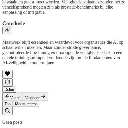
bewaakt en getest moet worden. Veiligheidsevaluaties zouden net zo
vanzelfsprekend moeten zijn als prestatie-benchmarks bij elke
aanpassing of integratie.
Conclusie
Maatwerk blijft essentieel en waardevol voor organisaties die AI op
schaal willen inzetten. Maar zonder strikte governance,
gecontroleerde fine-tuning en doorlopende veiligheidstests kan één
enkele trainingsprompt al voldoende zijn om de fundamenten van
AI-veiligheid te ondermijnen.
Delen
Vorige
Volgende
Top
Meest recent
Geen posts