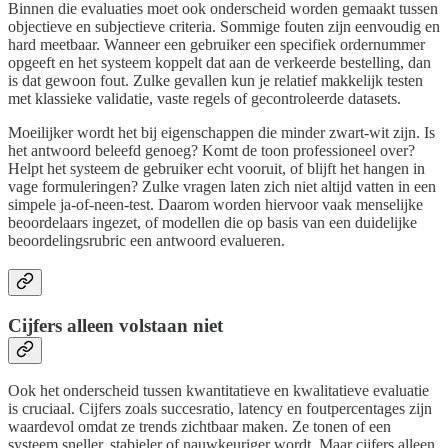
Binnen die evaluaties moet ook onderscheid worden gemaakt tussen
objectieve en subjectieve criteria. Sommige fouten zijn eenvoudig en
hard meetbaar. Wanneer een gebruiker een specifiek ordernummer
opgeeft en het systeem koppelt dat aan de verkeerde bestelling, dan
is dat gewoon fout. Zulke gevallen kun je relatief makkelijk testen
met klassieke validatie, vaste regels of gecontroleerde datasets.
Moeilijker wordt het bij eigenschappen die minder zwart-wit zijn. Is
het antwoord beleefd genoeg? Komt de toon professioneel over?
Helpt het systeem de gebruiker echt vooruit, of blijft het hangen in
vage formuleringen? Zulke vragen laten zich niet altijd vatten in een
simpele ja-of-neen-test. Daarom worden hiervoor vaak menselijke
beoordelaars ingezet, of modellen die op basis van een duidelijke
beoordelingsrubric een antwoord evalueren.
Cijfers alleen volstaan niet
Ook het onderscheid tussen kwantitatieve en kwalitatieve evaluatie
is cruciaal. Cijfers zoals succesratio, latency en foutpercentages zijn
waardevol omdat ze trends zichtbaar maken. Ze tonen of een
systeem sneller, stabieler of nauwkeuriger wordt. Maar cijfers alleen