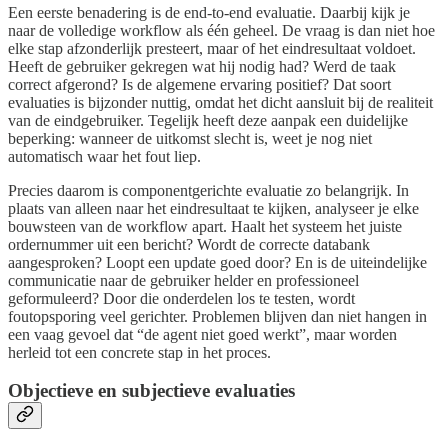
Een eerste benadering is de end-to-end evaluatie. Daarbij kijk je
naar de volledige workflow als één geheel. De vraag is dan niet hoe
elke stap afzonderlijk presteert, maar of het eindresultaat voldoet.
Heeft de gebruiker gekregen wat hij nodig had? Werd de taak
correct afgerond? Is de algemene ervaring positief? Dat soort
evaluaties is bijzonder nuttig, omdat het dicht aansluit bij de realiteit
van de eindgebruiker. Tegelijk heeft deze aanpak een duidelijke
beperking: wanneer de uitkomst slecht is, weet je nog niet
automatisch waar het fout liep.
Precies daarom is componentgerichte evaluatie zo belangrijk. In
plaats van alleen naar het eindresultaat te kijken, analyseer je elke
bouwsteen van de workflow apart. Haalt het systeem het juiste
ordernummer uit een bericht? Wordt de correcte databank
aangesproken? Loopt een update goed door? En is de uiteindelijke
communicatie naar de gebruiker helder en professioneel
geformuleerd? Door die onderdelen los te testen, wordt
foutopsporing veel gerichter. Problemen blijven dan niet hangen in
een vaag gevoel dat “de agent niet goed werkt”, maar worden
herleid tot een concrete stap in het proces.
Objectieve en subjectieve evaluaties