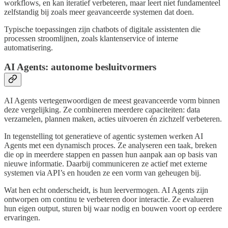
workflows, en kan iteratief verbeteren, maar leert niet fundamenteel
zelfstandig bij zoals meer geavanceerde systemen dat doen.
Typische toepassingen zijn chatbots of digitale assistenten die
processen stroomlijnen, zoals klantenservice of interne
automatisering.
AI Agents: autonome besluitvormers
AI Agents vertegenwoordigen de meest geavanceerde vorm binnen
deze vergelijking. Ze combineren meerdere capaciteiten: data
verzamelen, plannen maken, acties uitvoeren én zichzelf verbeteren.
In tegenstelling tot generatieve of agentic systemen werken AI
Agents met een dynamisch proces. Ze analyseren een taak, breken
die op in meerdere stappen en passen hun aanpak aan op basis van
nieuwe informatie. Daarbij communiceren ze actief met externe
systemen via API’s en houden ze een vorm van geheugen bij.
Wat hen echt onderscheidt, is hun leervermogen. AI Agents zijn
ontworpen om continu te verbeteren door interactie. Ze evalueren
hun eigen output, sturen bij waar nodig en bouwen voort op eerdere
ervaringen.