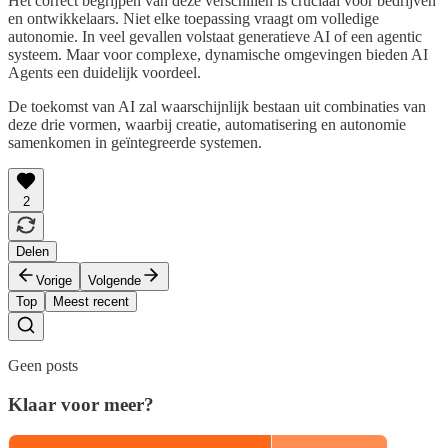
Het correct begrijpen van deze verschillen is cruciaal voor bedrijven
en ontwikkelaars. Niet elke toepassing vraagt om volledige
autonomie. In veel gevallen volstaat generatieve AI of een agentic
systeem. Maar voor complexe, dynamische omgevingen bieden AI
Agents een duidelijk voordeel.
De toekomst van AI zal waarschijnlijk bestaan uit combinaties van
deze drie vormen, waarbij creatie, automatisering en autonomie
samenkomen in geïntegreerde systemen.
2
Delen
Vorige
Volgende
Top
Meest recent
Geen posts
Klaar voor meer?