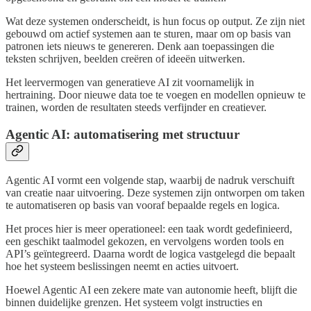
Wat deze systemen onderscheidt, is hun focus op output. Ze zijn niet
gebouwd om actief systemen aan te sturen, maar om op basis van
patronen iets nieuws te genereren. Denk aan toepassingen die
teksten schrijven, beelden creëren of ideeën uitwerken.
Het leervermogen van generatieve AI zit voornamelijk in
hertraining. Door nieuwe data toe te voegen en modellen opnieuw te
trainen, worden de resultaten steeds verfijnder en creatiever.
Agentic AI: automatisering met structuur
Agentic AI vormt een volgende stap, waarbij de nadruk verschuift
van creatie naar uitvoering. Deze systemen zijn ontworpen om taken
te automatiseren op basis van vooraf bepaalde regels en logica.
Het proces hier is meer operationeel: een taak wordt gedefinieerd,
een geschikt taalmodel gekozen, en vervolgens worden tools en
API’s geïntegreerd. Daarna wordt de logica vastgelegd die bepaalt
hoe het systeem beslissingen neemt en acties uitvoert.
Hoewel Agentic AI een zekere mate van autonomie heeft, blijft die
binnen duidelijke grenzen. Het systeem volgt instructies en