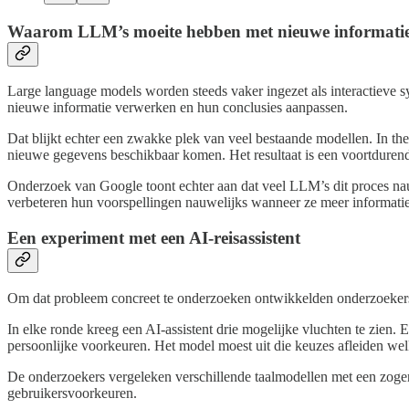
Waarom LLM’s moeite hebben met nieuwe informati
Large language models worden steeds vaker ingezet als interactieve s
nieuwe informatie verwerken en hun conclusies aanpassen.
Dat blijkt echter een zwakke plek van veel bestaande modellen. In th
nieuwe gegevens beschikbaar komen. Het resultaat is een voortdurend 
Onderzoek van Google toont echter aan dat veel LLM’s dit proces nauw
verbeteren hun voorspellingen nauwelijks wanneer ze meer informatie
Een experiment met een AI-reisassistent
Om dat probleem concreet te onderzoeken ontwikkelden onderzoekers 
In elke ronde kreeg een AI-assistent drie mogelijke vluchten te zien. 
persoonlijke voorkeuren. Het model moest uit die keuzes afleiden welk
De onderzoekers vergeleken verschillende taalmodellen met een zo
gebruikersvoorkeuren.