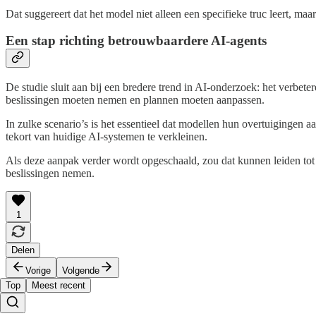
Dat suggereert dat het model niet alleen een specifieke truc leert, maa
Een stap richting betrouwbaardere AI-agents
De studie sluit aan bij een bredere trend in AI-onderzoek: het verb
beslissingen moeten nemen en plannen moeten aanpassen.
In zulke scenario’s is het essentieel dat modellen hun overtuiginge
tekort van huidige AI-systemen te verkleinen.
Als deze aanpak verder wordt opgeschaald, zou dat kunnen leiden tot 
beslissingen nemen.
1
Delen
Vorige
Volgende
Top
Meest recent