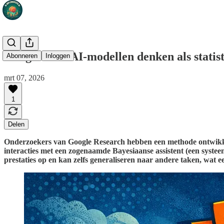
Google leert AI-modellen denken als statis
Abonneren
Inloggen
mrt 07, 2026
1
Delen
Onderzoekers van Google Research hebben een methode ontwikkel
interacties met een zogenaamde Bayesiaanse assistent (een systee
prestaties op en kan zelfs generaliseren naar andere taken, wat 