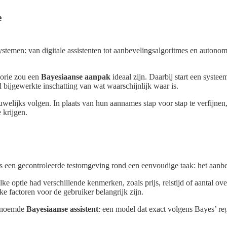
e
ystemen: van digitale assistenten tot aanbevelingsalgoritmes en auton
eorie zou een
Bayesiaanse aanpak
ideaal zijn. Daarbij start een syste
bijgewerkte inschatting van wat waarschijnlijk waar is.
elijks volgen. In plaats van hun aannames stap voor stap te verfijnen
 krijgen.
een gecontroleerde testomgeving rond een eenvoudige taak: het aanbe
Elke optie had verschillende kenmerken, zoals prijs, reistijd of aantal 
e factoren voor de gebruiker belangrijk zijn.
genoemde
Bayesiaanse assistent
: een model dat exact volgens Bayes’ re