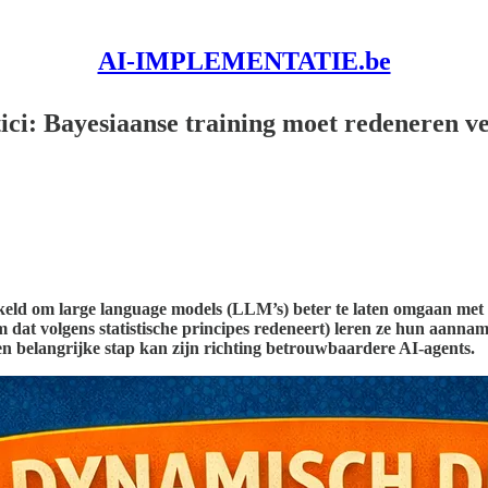
AI-IMPLEMENTATIE.be
tici: Bayesiaanse training moet redeneren v
d om large language models (LLM’s) beter te laten omgaan met o
m dat volgens statistische principes redeneert) leren ze hun aanna
een belangrijke stap kan zijn richting betrouwbaardere AI-agents.