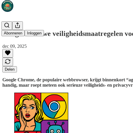
Google: Nieuwe veiligheidsmaatregelen v
Abonneren
Inloggen
dec 09, 2025
Delen
Google Chrome, de populaire webbrowser, krijgt binnenkort “agen
handig, maar roept meteen ook serieuze veiligheids- en privacyv