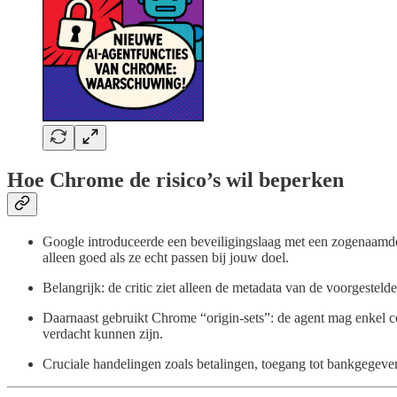
Hoe Chrome de risico’s wil beperken
Google introduceerde een beveiligingslaag met een zogenaamde G
alleen goed als ze echt passen bij jouw doel.
Belangrijk: de critic ziet alleen de metadata van de voorgestelde
Daarnaast gebruikt Chrome “origin-sets”: de agent mag enkel co
verdacht kunnen zijn.
Cruciale handelingen zoals betalingen, toegang tot bankgegeven