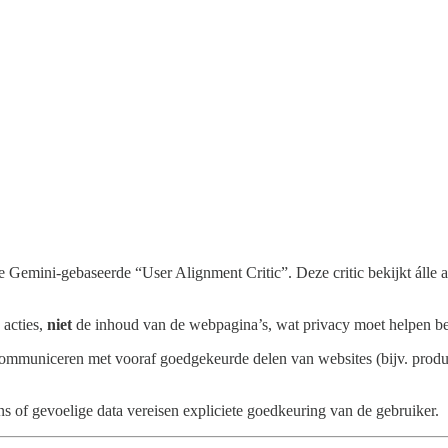
emini-gebaseerde “User Alignment Critic”. Deze critic bekijkt álle act
 acties,
niet
de inhoud van de webpagina’s, wat privacy moet helpen b
mmuniceren met vooraf goedgekeurde delen van websites (bijv. productl
s of gevoelige data vereisen expliciete goedkeuring van de gebruiker.