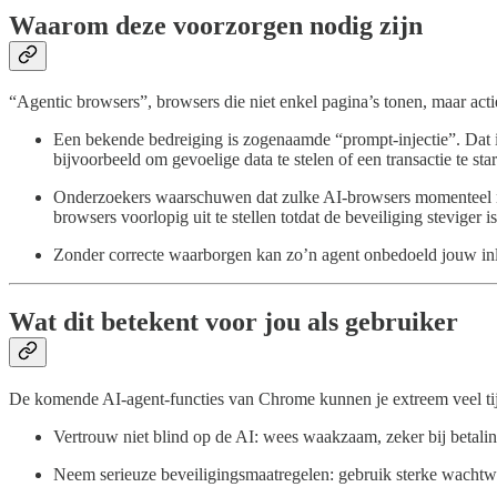
Waarom deze voorzorgen nodig zijn
“Agentic browsers”, browsers die niet enkel pagina’s tonen, maar acti
Een bekende bedreiging is zogenaamde “prompt-injectie”. Dat 
bijvoorbeeld om gevoelige data te stelen of een transactie te star
Onderzoekers waarschuwen dat zulke AI-browsers momenteel nog 
browsers voorlopig uit te stellen totdat de beveiliging steviger is
Zonder correcte waarborgen kan zo’n agent onbedoeld jouw inlogg
Wat dit betekent voor jou als gebruiker
De komende AI-agent-functies van Chrome kunnen je extreem veel ti
Vertrouw niet blind op de AI: wees waakzaam, zeker bij betali
Neem serieuze beveiligingsmaatregelen: gebruik sterke wachtwoo