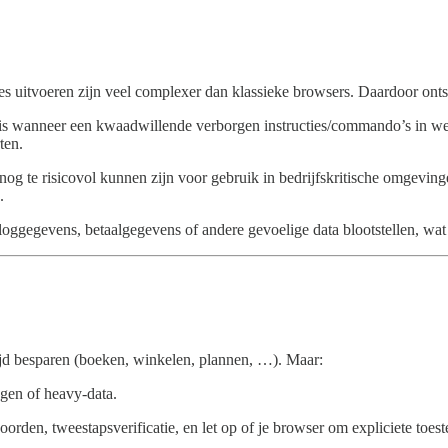
es uitvoeren zijn veel complexer dan klassieke browsers. Daardoor onts
is wanneer een kwaadwillende verborgen instructies/commando’s in we
ten.
te risicovol kunnen zijn voor gebruik in bedrijfskritische omgevingen
.
egevens, betaalgegevens of andere gevoelige data blootstellen, wat kan 
jd besparen (boeken, winkelen, plannen, …). Maar:
ngen of heavy-data.
rden, tweestapsverificatie, en let op of je browser om expliciete toest