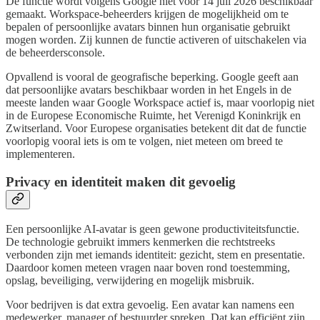
De functie wordt volgens Google niet vóór 14 juli 2026 beschikbaar
gemaakt. Workspace-beheerders krijgen de mogelijkheid om te
bepalen of persoonlijke avatars binnen hun organisatie gebruikt
mogen worden. Zij kunnen de functie activeren of uitschakelen via
de beheerdersconsole.
Opvallend is vooral de geografische beperking. Google geeft aan
dat persoonlijke avatars beschikbaar worden in het Engels in de
meeste landen waar Google Workspace actief is, maar voorlopig niet
in de Europese Economische Ruimte, het Verenigd Koninkrijk en
Zwitserland. Voor Europese organisaties betekent dit dat de functie
voorlopig vooral iets is om te volgen, niet meteen om breed te
implementeren.
Privacy en identiteit maken dit gevoelig
Een persoonlijke AI-avatar is geen gewone productiviteitsfunctie.
De technologie gebruikt immers kenmerken die rechtstreeks
verbonden zijn met iemands identiteit: gezicht, stem en presentatie.
Daardoor komen meteen vragen naar boven rond toestemming,
opslag, beveiliging, verwijdering en mogelijk misbruik.
Voor bedrijven is dat extra gevoelig. Een avatar kan namens een
medewerker, manager of bestuurder spreken. Dat kan efficiënt zijn,