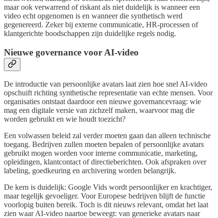
maar ook verwarrend of riskant als niet duidelijk is wanneer een
video echt opgenomen is en wanneer die synthetisch werd
gegenereerd. Zeker bij externe communicatie, HR-processen of
klantgerichte boodschappen zijn duidelijke regels nodig.
Nieuwe governance voor AI-video
De introductie van persoonlijke avatars laat zien hoe snel AI-video
opschuift richting synthetische representatie van echte mensen. Voor
organisaties ontstaat daardoor een nieuwe governancevraag: wie
mag een digitale versie van zichzelf maken, waarvoor mag die
worden gebruikt en wie houdt toezicht?
Een volwassen beleid zal verder moeten gaan dan alleen technische
toegang. Bedrijven zullen moeten bepalen of persoonlijke avatars
gebruikt mogen worden voor interne communicatie, marketing,
opleidingen, klantcontact of directieberichten. Ook afspraken over
labeling, goedkeuring en archivering worden belangrijk.
De kern is duidelijk: Google Vids wordt persoonlijker en krachtiger,
maar tegelijk gevoeliger. Voor Europese bedrijven blijft de functie
voorlopig buiten bereik. Toch is dit nieuws relevant, omdat het laat
zien waar AI-video naartoe beweegt: van generieke avatars naar