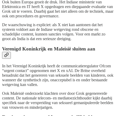
Ook buiten Europa groeit de druk. Het Indiase ministerie van
Elektronica en IT heeft X opgedragen een diepgaande evaluatie van
Grok uit te voeren. Daarbij gaat het niet alleen om de techniek, maar
ook om procedures en governance.
De waarschuwing is expliciet: als X niet kan aantonen dat het
systeem voldoet aan de Indiase wetgeving rond obscene en
schadelijke content, kunnen sancties volgen. Voor een markt zo
groot als India is dat een serieuze dreiging.
Verenigd Koninkrijk en Maleisië sluiten aan
In het Verenigd Koninkrijk heeft de communicatieregulator Ofcom
“urgent contact” opgenomen met X en xAI. De Britse overheid
benadrukt dat het genereren van seksuele beelden van kinderen, ook
wanneer die synthetisch zijn, onacceptabel is en onder bestaande
wetgeving kan vallen.
Ook Maleisië onderzoekt klachten over door Grok gegenereerde
content. De nationale telecom- en mediatoezichthouder kijkt daarbij
specifiek naar de verspreiding van seksueel gemanipuleerde beelden
van vrouwen en minderjarigen.