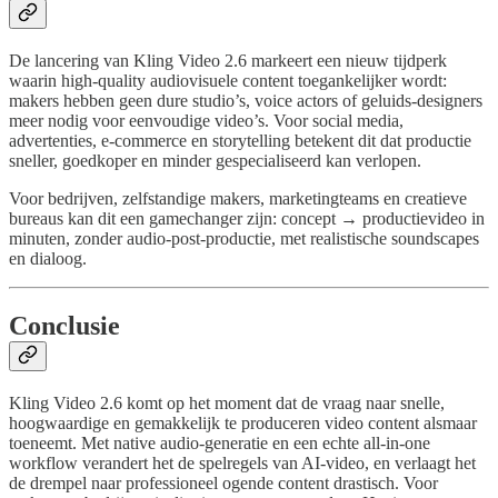
De lancering van Kling Video 2.6 markeert een nieuw tijdperk
waarin high-quality audiovisuele content toegankelijker wordt:
makers hebben geen dure studio’s, voice actors of geluids-designers
meer nodig voor eenvoudige video’s. Voor social media,
advertenties, e-commerce en storytelling betekent dit dat productie
sneller, goedkoper en minder gespecialiseerd kan verlopen.
Voor bedrijven, zelfstandige makers, marketingteams en creatieve
bureaus kan dit een gamechanger zijn: concept → productievideo in
minuten, zonder audio-post-productie, met realistische soundscapes
en dialoog.
Conclusie
Kling Video 2.6 komt op het moment dat de vraag naar snelle,
hoogwaardige en gemakkelijk te produceren video content alsmaar
toeneemt. Met native audio-generatie en een echte all-in-one
workflow verandert het de spelregels van AI-video, en verlaagt het
de drempel naar professioneel ogende content drastisch. Voor