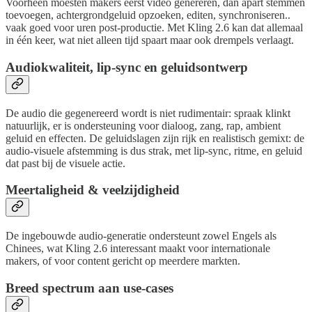
Voorheen moesten makers eerst video genereren, dan apart stemmen
toevoegen, achtergrondgeluid opzoeken, editen, synchroniseren..
vaak goed voor uren post-productie. Met Kling 2.6 kan dat allemaal
in één keer, wat niet alleen tijd spaart maar ook drempels verlaagt.
Audiokwaliteit, lip-sync en geluidsontwerp
De audio die gegenereerd wordt is niet rudimentair: spraak klinkt
natuurlijk, er is ondersteuning voor dialoog, zang, rap, ambient
geluid en effecten. De geluidslagen zijn rijk en realistisch gemixt: de
audio-visuele afstemming is dus strak, met lip-sync, ritme, en geluid
dat past bij de visuele actie.
Meertaligheid & veelzijdigheid
De ingebouwde audio-generatie ondersteunt zowel Engels als
Chinees, wat Kling 2.6 interessant maakt voor internationale
makers, of voor content gericht op meerdere markten.
Breed spectrum aan use-cases