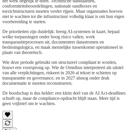
het werk degelijk te doen. Technische standaarden,
conformiteitsbeoordelingen, nationale sandboxes en
toezichtstructuren moeten verder rijpen. Maar organisaties hoeven
niet te wachten tot die infrastructuur volledig klaar is om hun eigen
voorbereiding te starten.
De prioriteiten zijn duidelijk: breng AI-systemen in kaart, bepaal
welke toepassingen onder hoog risico vallen, werk
transparantieprocessen uit, documenteer datastromen en
beslissingslogica, en maak menselijke tussenkomst operationeel in
plaats van theoretisch.
Wie deze periode gebruikt om structureel compliant te worden,
bouwt een voorsprong op. Wie de Omnibus interpreteert als uitstel
van alle verplichtingen, riskeert in 2026 al tekort te schieten op
transparantie en governance, en in 2027 alsnog onder druk
documentatie te moeten reconstrueren.
De boodschap is dus helder: een klein deel van de AI Act-deadlines
schuift op, maar de compliance-opdracht blijft staan. Meer tijd is
geen vrijbrief om te wachten.