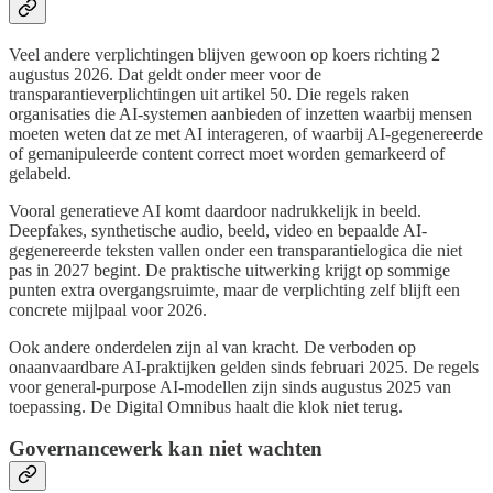
Veel andere verplichtingen blijven gewoon op koers richting 2
augustus 2026. Dat geldt onder meer voor de
transparantieverplichtingen uit artikel 50. Die regels raken
organisaties die AI-systemen aanbieden of inzetten waarbij mensen
moeten weten dat ze met AI interageren, of waarbij AI-gegenereerde
of gemanipuleerde content correct moet worden gemarkeerd of
gelabeld.
Vooral generatieve AI komt daardoor nadrukkelijk in beeld.
Deepfakes, synthetische audio, beeld, video en bepaalde AI-
gegenereerde teksten vallen onder een transparantielogica die niet
pas in 2027 begint. De praktische uitwerking krijgt op sommige
punten extra overgangsruimte, maar de verplichting zelf blijft een
concrete mijlpaal voor 2026.
Ook andere onderdelen zijn al van kracht. De verboden op
onaanvaardbare AI-praktijken gelden sinds februari 2025. De regels
voor general-purpose AI-modellen zijn sinds augustus 2025 van
toepassing. De Digital Omnibus haalt die klok niet terug.
Governancewerk kan niet wachten