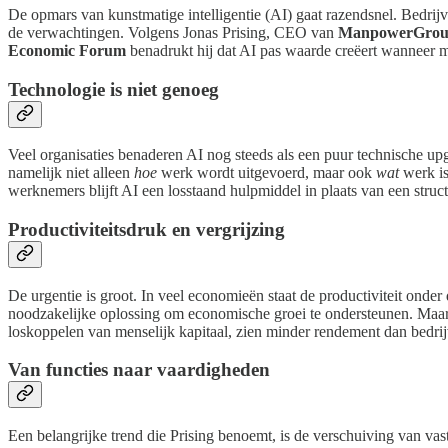
De opmars van kunstmatige intelligentie (AI) gaat razendsnel. Bedrijv
de verwachtingen. Volgens Jonas Prising, CEO van
ManpowerGro
Economic Forum
benadrukt hij dat AI pas waarde creëert wanneer m
Technologie is niet genoeg
Veel organisaties benaderen AI nog steeds als een puur technische upg
namelijk niet alleen
hoe
werk wordt uitgevoerd, maar ook
wat
werk is
werknemers blijft AI een losstaand hulpmiddel in plaats van een struct
Productiviteitsdruk en vergrijzing
De urgentie is groot. In veel economieën staat de productiviteit ond
noodzakelijke oplossing om economische groei te ondersteunen. Maar 
loskoppelen van menselijk kapitaal, zien minder rendement dan bedri
Van functies naar vaardigheden
Een belangrijke trend die Prising benoemt, is de verschuiving van va