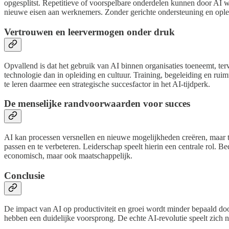
opgesplitst. Repetitieve of voorspelbare onderdelen kunnen door AI w
nieuwe eisen aan werknemers. Zonder gerichte ondersteuning en oplei
Vertrouwen en leervermogen onder druk
Opvallend is dat het gebruik van AI binnen organisaties toeneemt, ter
technologie dan in opleiding en cultuur. Training, begeleiding en ru
te leren daarmee een strategische succesfactor in het AI-tijdperk.
De menselijke randvoorwaarden voor succes
AI kan processen versnellen en nieuwe mogelijkheden creëren, maar te
passen en te verbeteren. Leiderschap speelt hierin een centrale rol. Be
economisch, maar ook maatschappelijk.
Conclusie
De impact van AI op productiviteit en groei wordt minder bepaald door
hebben een duidelijke voorsprong. De echte AI-revolutie speelt zich ni