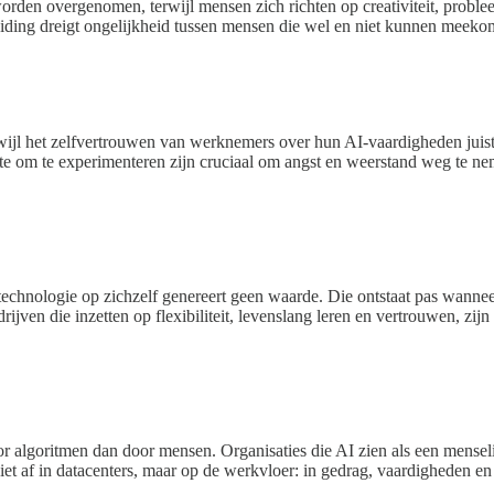
orden overgenomen, terwijl mensen zich richten op creativiteit, proble
ding dreigt ongelijkheid tussen mensen die wel en niet kunnen meekome
wijl het zelfvertrouwen van werknemers over hun AI-vaardigheden juist a
imte om te experimenteren zijn cruciaal om angst en weerstand weg te 
chnologie op zichzelf genereert geen waarde. Die ontstaat pas wanneer
drijven die inzetten op flexibiliteit, levenslang leren en vertrouwen, zi
 algoritmen dan door mensen. Organisaties die AI zien als een menselij
et af in datacenters, maar op de werkvloer: in gedrag, vaardigheden en 