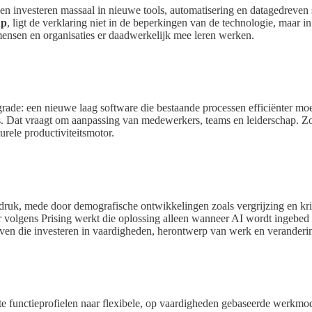
en investeren massaal in nieuwe tools, automatisering en datagedreven s
up
, ligt de verklaring niet in de beperkingen van de technologie, maar in
ensen en organisaties er daadwerkelijk mee leren werken.
rade: een nieuwe laag software die bestaande processen efficiënter moet 
. Dat vraagt om aanpassing van medewerkers, teams en leiderschap. Z
urele productiviteitsmotor.
er druk, mede door demografische ontwikkelingen zoals vergrijzing en 
volgens Prising werkt die oplossing alleen wanneer AI wordt ingebed i
jven die investeren in vaardigheden, herontwerp van werk en veranderi
ste functieprofielen naar flexibele, op vaardigheden gebaseerde werkmo