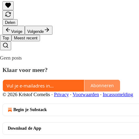
Delen
Vorige
Volgende
Top
Meest recent
Geen posts
Klaar voor meer?
Abonneren
© 2026 Kristof Cornelis
·
Privacy
∙
Voorwaarden
∙
Incassomelding
Begin je Substack
Download de App