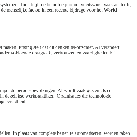
ystemen. Toch blijft de beloofde productiviteitswinst vaak achter bij
 de menselijke factor. In een recente bijdrage voor het
World
maken. Prising stelt dat dit denken tekortschiet. AI verandert
onder voldoende draagvlak, vertrouwen en vaardigheden bij
krimpende beroepsbevolkingen. AI wordt vaak gezien als een
n dagelijkse werkpraktijken. Organisaties die technologie
ngsbereidheid.
dellen. In plaats van complete banen te automatiseren, worden taken