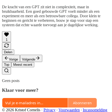
De kracht van een GPT zit niet in complexiteit, maar in
bruikbaarheid. Een goed gebouwde GPT voelt minder als een
experiment en meer als een betrouwbare collega. Door klein te
beginnen en gericht te verbeteren, bouw je stap voor stap een
systeem dat echte waarde toevoegt aan je dagelijkse werking.
1
Delen
Vorige
Volgende
Top
Meest recent
Geen posts
Klaar voor meer?
Abonneren
© 2026 Kristof Cornelis
·
Privacy
∙
Voorwaarden
∙
Incassomelding