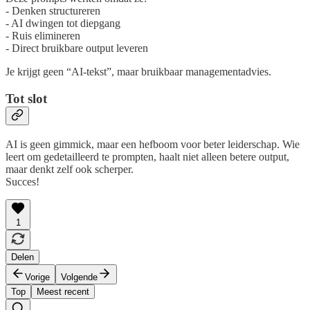
- Denken structureren
- AI dwingen tot diepgang
- Ruis elimineren
- Direct bruikbare output leveren
Je krijgt geen “AI-tekst”, maar bruikbaar managementadvies.
Tot slot
AI is geen gimmick, maar een hefboom voor beter leiderschap. Wie
leert om gedetailleerd te prompten, haalt niet alleen betere output,
maar denkt zelf ook scherper.
Succes!
1
Delen
Vorige
Volgende
Top
Meest recent