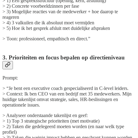
> 1) Een gespreksstructuur (opening, kern, afsluiting)
> 2) Concrete voorbeeldzinnen per fase
> 3) Mogelijke reacties van de medewerker + hoe daarop te
reageren
> 4) 3 valkuilen die ik absoluut moet vermijden
> 5) Hoe ik het gesprek afsluit met duidelijke afspraken
> Toon: professioneel, empathisch en direct.”
3. Prioriteiten en focus bepalen op directieniveau
Prompt:
> “Je bent een executive coach gespecialiseerd in C-level leiders.
> Context: Ik ben CEO van een bedrijf met 35 medewerkers. Mijn
huidige takenlijst omvat strategie, sales, HR-beslissingen en
operationele issues.
> Analyseer onderstaande takenlijst en geef:
> 1) Top 3 strategische prioriteiten (met motivatie)
> 2) Taken die gedelegeerd moeten worden (en naar welk type
profiel)
> 3) Taken die weinig impact hebben en geschrapt kunnen worden