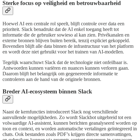
Sterke focus op veiligheid en betrouwbaarheid
Hoewel AI een centrale rol speelt, blijft controle over data een
prioriteit. Slack benadrukt dat de AI enkel toegang heeft tot
informatie die de gebruiker sowieso al kan zien. Privékanalen en
externe bronnen blijven buiten bereik, tenzij expliciet gekoppeld.
Bovendien blijft alle data binnen de infrastructuur van het platform
en wordt deze niet gebruikt voor het trainen van AI-modellen.
Tegelijk waarschuwt Slack dat de technologie niet onfeilbaar is.
Antwoorden kunnen variëren en nuances kunnen verloren gaan.
Daarom blijft het belangrijk om gegenereerde informatie te
controleren aan de hand van de originele bronnen.
Breder AI-ecosysteem binnen Slack
Naast de kernfuncties introduceert Slack nog verschillende
aanvullende mogelijkheden. Zo wordt Slackbot uitgebreid tot een
volwaardige AI-assistent, kunnen berichten geanalyseerd worden op
toon en context, en worden automatische vertalingen geïntegreerd in
chats. Ook bestanden zoals PDF’s krijgen directe samenvattingen,
en gebruikers kunnen via prompts content genereren in canvassen.