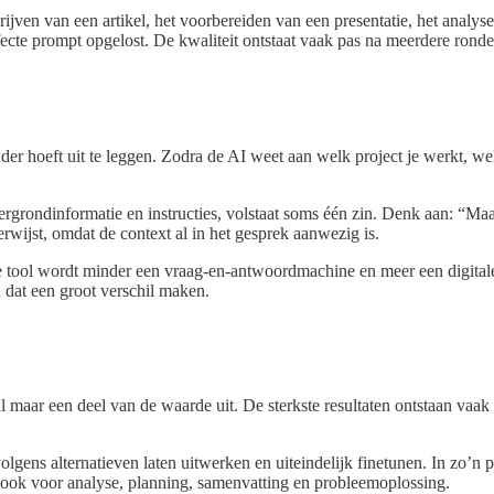
ijven van een artikel, het voorbereiden van een presentatie, het analys
te prompt opgelost. De kwaliteit ontstaat vaak pas na meerdere rondes 
er hoeft uit te leggen. Zodra de AI weet aan welk project je werkt, wel
tergrondinformatie en instructies, volstaat soms één zin. Denk aan: “Maa
erwijst, omdat de context al in het gesprek aanwezig is.
De tool wordt minder een vraag-en-antwoordmachine en meer een digitale
n dat een groot verschil maken.
tal maar een deel van de waarde uit. De sterkste resultaten ontstaan vaa
olgens alternatieven laten uitwerken en uiteindelijk finetunen. In zo’n
ar ook voor analyse, planning, samenvatting en probleemoplossing.