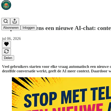
Stop met telkens een nieuwe AI-chat: cont
Abonneren
Inloggen
jul 06, 2026
Delen
Veel gebruikers starten voor elke vraag automatisch een nieuwe ch
dezelfde conversatie werkt, geeft de AI meer context. Daardoor w