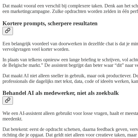
Dat maakt vooral een verschil bij complexere taken. Denk aan het schr
een marketingcampagne. Zulke opdrachten worden zelden in één perfec
Kortere prompts, scherpere resultaten
Een belangrijk voordeel van doorwerken in dezelfde chat is dat je mind
vervolgvragen veel korter worden.
In plaats van telkens opnieuw een lange briefing te schrijven, vol ach
de Belgische markt.” De assistent begrijpt dan beter waar “dit” naar v
Dat maakt AI niet alleen sneller in gebruik, maar ook productiever. 
professionals die dagelijks met tekst, data, code of ideeën werken, ka
Behandel AI als medewerker, niet als zoekbalk
Wie een AI-assistent alleen gebruikt voor losse vragen, haalt er mees
meedenkt.
Dat betekent: eerst de opdracht schetsen, daarna feedback geven, verv
richting die je opgaat. Dat geldt niet alleen voor creatieve taken, ma