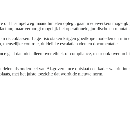
nance of IT simpelweg maandlimieten oplegt, gaan medewerkers mogelijk
actuur, maar verhoogt mogelijk het operationele, juridische en reputatie
risicoklassen. Lage-risicotaken krijgen goedkope modellen en ruime a
 menselijke controle, duidelijke escalatiepaden en documentatie.
e gaat dan niet alleen over ethiek of compliance, maar ook over archi
andelen als onderdeel van AI-governance ontstaat een kader waarin inn
 plaats, met het juiste toezicht: dat wordt de nieuwe norm.