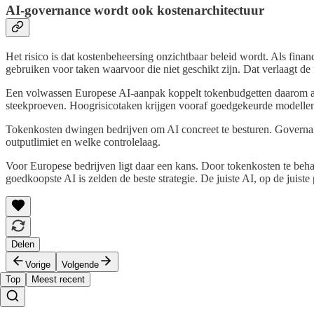
AI-governance wordt ook kostenarchitectuur
Het risico is dat kostenbeheersing onzichtbaar beleid wordt. Als fi
gebruiken voor taken waarvoor die niet geschikt zijn. Dat verlaagt de f
Een volwassen Europese AI-aanpak koppelt tokenbudgetten daarom aan 
steekproeven. Hoogrisicotaken krijgen vooraf goedgekeurde modellen,
Tokenkosten dwingen bedrijven om AI concreet te besturen. Governanc
outputlimiet en welke controlelaag.
Voor Europese bedrijven ligt daar een kans. Door tokenkosten te beh
goedkoopste AI is zelden de beste strategie. De juiste AI, op de juiste
Delen
Vorige
Volgende
Top
Meest recent