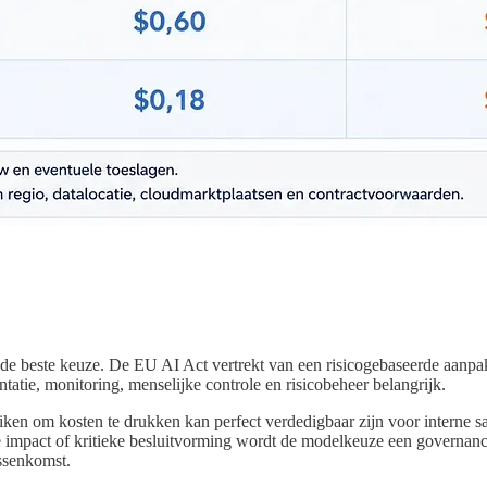
 de beste keuze. De EU AI Act vertrekt van een risicogebaseerde aanpa
tie, monitoring, menselijke controle en risicobeheer belangrijk.
iken om kosten te drukken kan perfect verdedigbaar zijn voor interne s
 impact of kritieke besluitvorming wordt de modelkeuze een governanceb
ussenkomst.