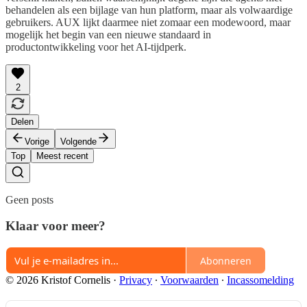
behandelen als een bijlage van hun platform, maar als volwaardige
gebruikers. AUX lijkt daarmee niet zomaar een modewoord, maar
mogelijk het begin van een nieuwe standaard in
productontwikkeling voor het AI-tijdperk.
2
Delen
Vorige
Volgende
Top
Meest recent
Geen posts
Klaar voor meer?
Abonneren
© 2026 Kristof Cornelis
·
Privacy
∙
Voorwaarden
∙
Incassomelding