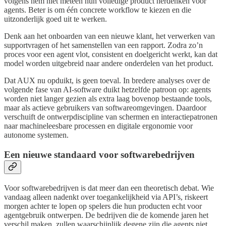
volgens hem niet meteen hun volledige product herdenken voor
agents. Beter is om één concrete workflow te kiezen en die
uitzonderlijk goed uit te werken.
Denk aan het onboarden van een nieuwe klant, het verwerken van
supportvragen of het samenstellen van een rapport. Zodra zo’n
proces voor een agent vlot, consistent en doelgericht werkt, kan dat
model worden uitgebreid naar andere onderdelen van het product.
Dat AUX nu opduikt, is geen toeval. In bredere analyses over de
volgende fase van AI-software duikt hetzelfde patroon op: agents
worden niet langer gezien als extra laag bovenop bestaande tools,
maar als actieve gebruikers van softwareomgevingen. Daardoor
verschuift de ontwerpdiscipline van schermen en interactiepatronen
naar machineleesbare processen en digitale ergonomie voor
autonome systemen.
Een nieuwe standaard voor softwarebedrijven
Voor softwarebedrijven is dat meer dan een theoretisch debat. Wie
vandaag alleen nadenkt over toegankelijkheid via API’s, riskeert
morgen achter te lopen op spelers die hun producten echt voor
agentgebruik ontwerpen. De bedrijven die de komende jaren het
verschil maken, zullen waarschijnlijk degene zijn die agents niet