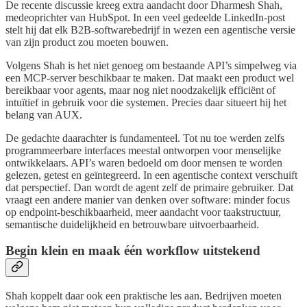
De recente discussie kreeg extra aandacht door Dharmesh Shah,
medeoprichter van HubSpot. In een veel gedeelde LinkedIn-post
stelt hij dat elk B2B-softwarebedrijf in wezen een agentische versie
van zijn product zou moeten bouwen.
Volgens Shah is het niet genoeg om bestaande API’s simpelweg via
een MCP-server beschikbaar te maken. Dat maakt een product wel
bereikbaar voor agents, maar nog niet noodzakelijk efficiënt of
intuïtief in gebruik voor die systemen. Precies daar situeert hij het
belang van AUX.
De gedachte daarachter is fundamenteel. Tot nu toe werden zelfs
programmeerbare interfaces meestal ontworpen voor menselijke
ontwikkelaars. API’s waren bedoeld om door mensen te worden
gelezen, getest en geïntegreerd. In een agentische context verschuift
dat perspectief. Dan wordt de agent zelf de primaire gebruiker. Dat
vraagt een andere manier van denken over software: minder focus
op endpoint-beschikbaarheid, meer aandacht voor taakstructuur,
semantische duidelijkheid en betrouwbare uitvoerbaarheid.
Begin klein en maak één workflow uitstekend
Shah koppelt daar ook een praktische les aan. Bedrijven moeten