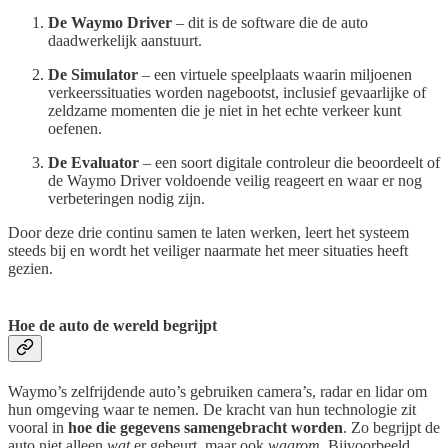
De Waymo Driver
– dit is de software die de auto
daadwerkelijk aanstuurt.
De Simulator
– een virtuele speelplaats waarin miljoenen
verkeerssituaties worden nagebootst, inclusief gevaarlijke of
zeldzame momenten die je niet in het echte verkeer kunt
oefenen.
De Evaluator
– een soort digitale controleur die beoordeelt of
de Waymo Driver voldoende veilig reageert en waar er nog
verbeteringen nodig zijn.
Door deze drie continu samen te laten werken, leert het systeem
steeds bij en wordt het veiliger naarmate het meer situaties heeft
gezien.
Hoe de auto de wereld begrijpt
Waymo’s zelfrijdende auto’s gebruiken camera’s, radar en lidar om
hun omgeving waar te nemen. De kracht van hun technologie zit
vooral in
hoe die gegevens samengebracht worden
. Zo begrijpt de
auto niet alleen
wat
er gebeurt, maar ook
waarom
. Bijvoorbeeld