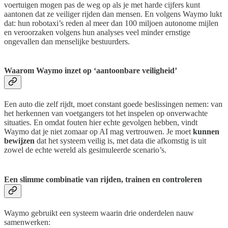
voertuigen mogen pas de weg op als je met harde cijfers kunt
aantonen dat ze veiliger rijden dan mensen. En volgens Waymo lukt
dat: hun robotaxi’s reden al meer dan 100 miljoen autonome mijlen
en veroorzaken volgens hun analyses veel minder ernstige
ongevallen dan menselijke bestuurders.
Waarom Waymo inzet op ‘aantoonbare veiligheid’
Een auto die zelf rijdt, moet constant goede beslissingen nemen: van
het herkennen van voetgangers tot het inspelen op onverwachte
situaties. En omdat fouten hier echte gevolgen hebben, vindt
Waymo dat je niet zomaar op AI mag vertrouwen. Je moet
kunnen
bewijzen
dat het systeem veilig is, met data die afkomstig is uit
zowel de echte wereld als gesimuleerde scenario’s.
Een slimme combinatie van rijden, trainen en controleren
Waymo gebruikt een systeem waarin drie onderdelen nauw
samenwerken: