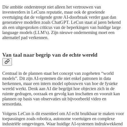
Die ambitie onderstreept niet alleen het vertrouwen van
investeerders in LeCuns reputatie, maar ook de groeiende
overtuiging dat de volgende grote AI-doorbraak verder gaat dan
generatieve modellen zoals ChatGPT. LeCun staat al jaren bekend
als een uitgesproken criticus van de beperkingen van huidige large
language models (LLM’s). Zijn nieuwe onderneming moet een
alternatief pad verkennen.
Van taal naar begrip van de echte wereld
Centraal in de plannen staat het concept van zogeheten “world
models”. Dit zijn AI-systemen die niet enkel patronen in data
herkennen, maar een intern model opbouwen van hoe de fysieke
wereld werkt. Denk aan AI die begrijpt hoe objecten zich in de
ruimte gedragen, oorzaak en gevolg kan inschatten en vooruit kan
plannen op basis van observaties uit bijvoorbeeld video en
sensordata.
Volgens LeCun is dit essentieel om AI echt bruikbaar te maken voor
toepassingen zoals robotica, autonome voertuigen en complexe
industriële omgevingen. Waar huidige AI-systemen indrukwekkend