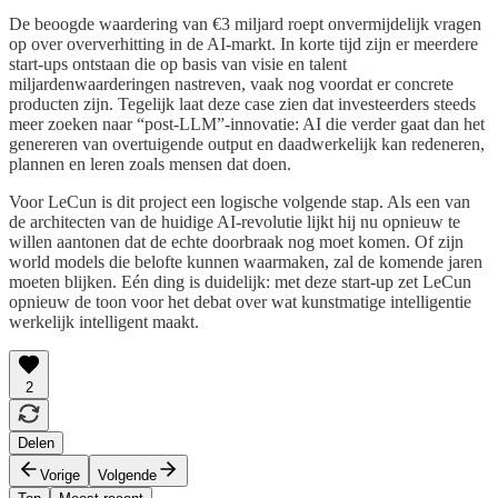
De beoogde waardering van €3 miljard roept onvermijdelijk vragen
op over oververhitting in de AI-markt. In korte tijd zijn er meerdere
start-ups ontstaan die op basis van visie en talent
miljardenwaarderingen nastreven, vaak nog voordat er concrete
producten zijn. Tegelijk laat deze case zien dat investeerders steeds
meer zoeken naar “post-LLM”-innovatie: AI die verder gaat dan het
genereren van overtuigende output en daadwerkelijk kan redeneren,
plannen en leren zoals mensen dat doen.
Voor LeCun is dit project een logische volgende stap. Als een van
de architecten van de huidige AI-revolutie lijkt hij nu opnieuw te
willen aantonen dat de echte doorbraak nog moet komen. Of zijn
world models die belofte kunnen waarmaken, zal de komende jaren
moeten blijken. Eén ding is duidelijk: met deze start-up zet LeCun
opnieuw de toon voor het debat over wat kunstmatige intelligentie
werkelijk intelligent maakt.
2
Delen
Vorige
Volgende