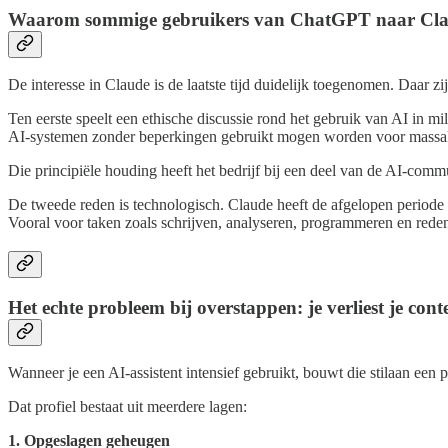
Waarom sommige gebruikers van ChatGPT naar Cla
De interesse in Claude is de laatste tijd duidelijk toegenomen. Daar z
Ten eerste speelt een ethische discussie rond het gebruik van AI in m
AI-systemen zonder beperkingen gebruikt mogen worden voor massale 
Die principiële houding heeft het bedrijf bij een deel van de AI-commu
De tweede reden is technologisch. Claude heeft de afgelopen periode s
Vooral voor taken zoals schrijven, analyseren, programmeren en reden
Het echte probleem bij overstappen: je verliest je cont
Wanneer je een AI-assistent intensief gebruikt, bouwt die stilaan een p
Dat profiel bestaat uit meerdere lagen:
1. Opgeslagen geheugen