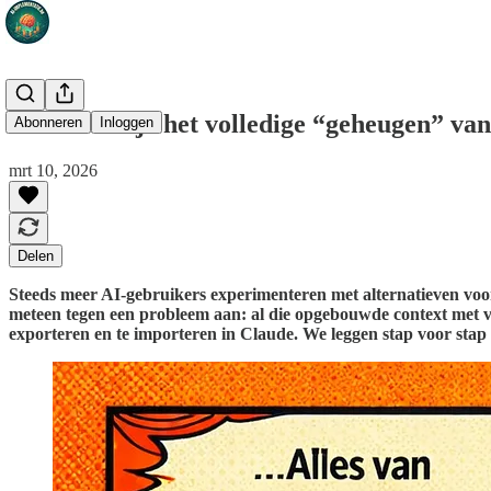
Zo verhuis je het volledige “geheugen” v
Abonneren
Inloggen
mrt 10, 2026
Delen
Steeds meer AI-gebruikers experimenteren met alternatieven vo
meteen tegen een probleem aan: al die opgebouwde context met voo
exporteren en te importeren in Claude. We leggen stap voor stap u