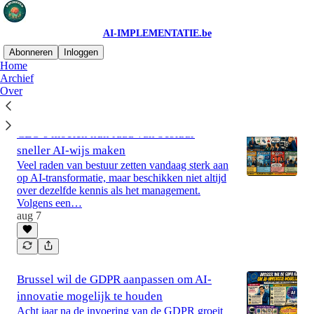
AI-IMPLEMENTATIE.be
Abonneren
Inloggen
Home
Archief
Over
Meest recent
Top
CEO’s moeten hun raad van bestuur
sneller AI-wijs maken
Veel raden van bestuur zetten vandaag sterk aan
op AI-transformatie, maar beschikken niet altijd
over dezelfde kennis als het management.
Volgens een…
aug 7
Brussel wil de GDPR aanpassen om AI-
innovatie mogelijk te houden
Acht jaar na de invoering van de GDPR groeit