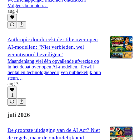
Volgens berichten…
aug 4
Anthropic doorbreekt de stilte over open
AI-modellen: “Niet verbieden, wel
verantwoord beveiligen”
Maandenlang viel één opvallende afwezige op
in het debat over open AI-modellen. Terwijl
tientallen technologiebedrijven publiekelijk hun
steun…
aug 3
1
juli 2026
De grootste uitdaging van de AI Act? Niet
de regels, maar de onduidelijkheid