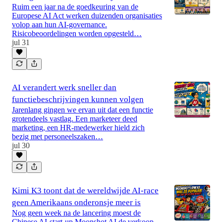
Ruim een jaar na de goedkeuring van de
Europese AI Act werken duizenden organisaties
volop aan hun AI-governance.
Risicobeoordelingen worden opgesteld…
jul 31
AI verandert werk sneller dan
functiebeschrijvingen kunnen volgen
Jarenlang gingen we ervan uit dat een functie
grotendeels vastlag. Een marketeer deed
marketing, een HR-medewerker hield zich
bezig met personeelszaken…
jul 30
Kimi K3 toont dat de wereldwijde AI-race
geen Amerikaans onderonsje meer is
Nog geen week na de lancering moest de
Chinese AI-start-up Moonshot AI de verkoop