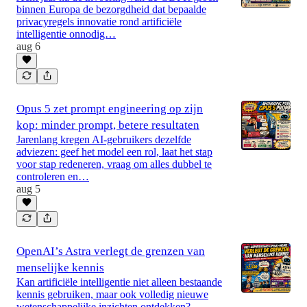
binnen Europa de bezorgdheid dat bepaalde
privacyregels innovatie rond artificiële
intelligentie onnodig…
aug 6
Opus 5 zet prompt engineering op zijn
kop: minder prompt, betere resultaten
Jarenlang kregen AI-gebruikers dezelfde
adviezen: geef het model een rol, laat het stap
voor stap redeneren, vraag om alles dubbel te
controleren en…
aug 5
OpenAI’s Astra verlegt de grenzen van
menselijke kennis
Kan artificiële intelligentie niet alleen bestaande
kennis gebruiken, maar ook volledig nieuwe
wetenschappelijke inzichten ontdekken?